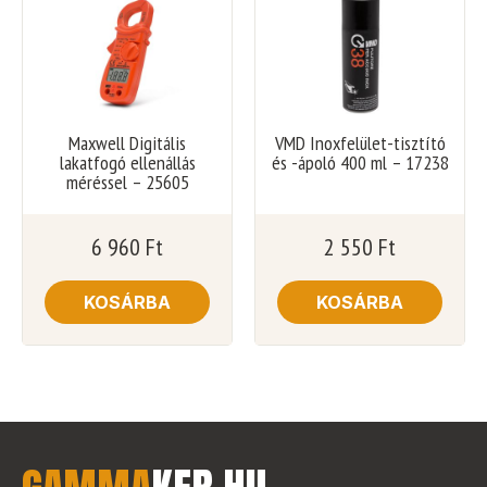
Maxwell Digitális
VMD Inoxfelület-tisztító
lakatfogó ellenállás
és -ápoló 400 ml – 17238
méréssel – 25605
6 960
Ft
2 550
Ft
KOSÁRBA
KOSÁRBA