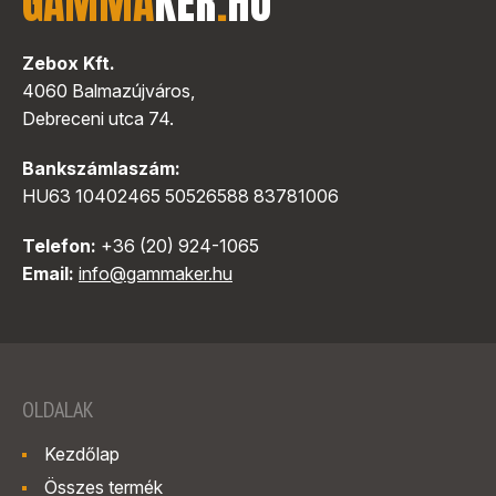
GAMMA
KER
.
HU
Zebox Kft.
4060 Balmazújváros,
Debreceni utca 74.
Bankszámlaszám:
HU63 10402465 50526588 83781006
Telefon:
+36 (20) 924-1065
Email:
info@gammaker.hu
OLDALAK
Kezdőlap
Összes termék