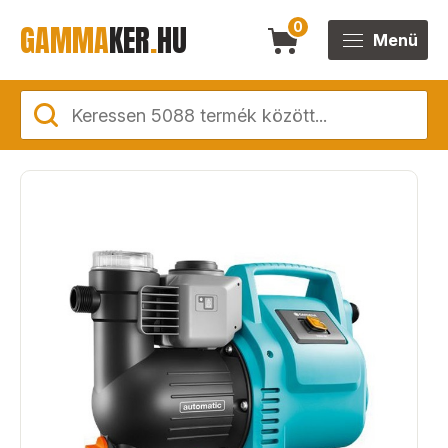
GAMMA
KER
.
HU
0
Menü