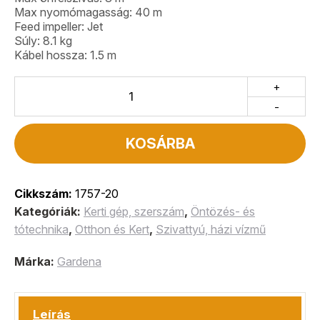
Max nyomómagasság: 40 m
Feed impeller: Jet
Súly: 8.1 kg
Kábel hossza: 1.5 m
+
-
KOSÁRBA
Cikkszám:
1757-20
Kategóriák:
Kerti gép, szerszám
,
Öntözés- és
tótechnika
,
Otthon és Kert
,
Szivattyú, házi vízmű
Márka:
Gardena
Leírás