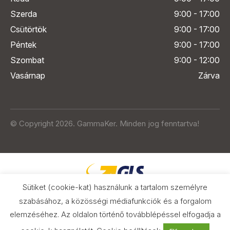
Szerda
9:00 - 17:00
Csütörtök
9:00 - 17:00
Péntek
9:00 - 17:00
Szombat
9:00 - 12:00
Vasárnap
Zárva
© Copyright 2026. GammaKer. Minden jog fenntartva!
Sütiket (cookie-kat) használunk a tartalom személyre
szabásához, a közösségi médiafunkciók és a forgalom
elemzéséhez. Az oldalon történő továbblépéssel elfogadja a
Árak és paraméterek összehasonlítása
az Árukeresőn