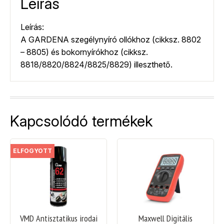
Leírás
Leírás:
A GARDENA szegélynyíró ollókhoz (cikksz. 8802
– 8805) és bokornyírókhoz (cikksz.
8818/8820/8824/8825/8829) illeszthető.
Kapcsolódó termékek
ELFOGYOTT
VMD Antisztatikus irodai
Maxwell Digitális