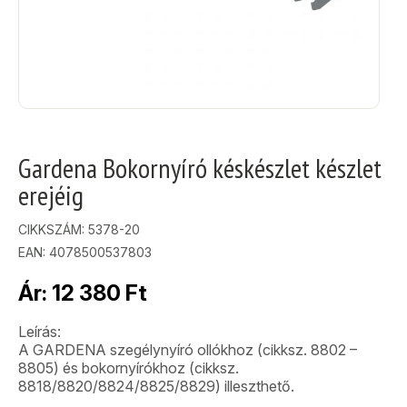
Gardena Bokornyíró késkészlet készlet
erejéig
CIKKSZÁM:
5378-20
EAN: 4078500537803
Ár:
12 380
Ft
Leírás:
A GARDENA szegélynyíró ollókhoz (cikksz. 8802 –
8805) és bokornyírókhoz (cikksz.
8818/8820/8824/8825/8829) illeszthető.