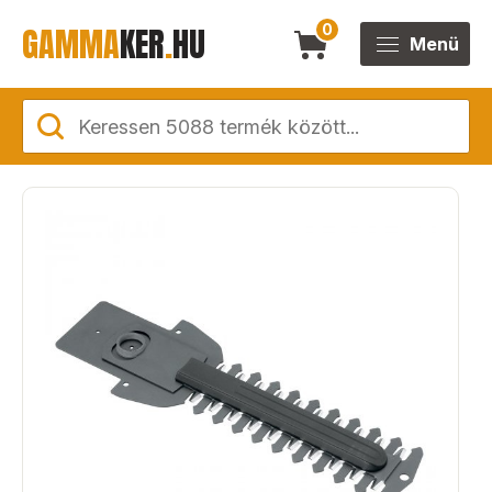
GAMMA
KER
.
HU
0
Menü