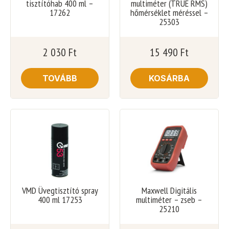
tisztítóhab 400 ml –
multiméter (TRUE RMS)
17262
hőmérséklet méréssel –
25303
2 030
Ft
15 490
Ft
TOVÁBB
KOSÁRBA
VMD Üvegtisztító spray
Maxwell Digitális
400 ml 17253
multiméter – zseb –
25210