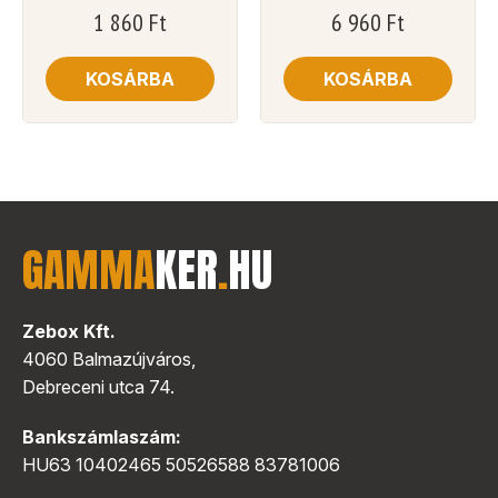
1 860
Ft
6 960
Ft
KOSÁRBA
KOSÁRBA
GAMMA
KER
.
HU
Zebox Kft.
4060 Balmazújváros,
Debreceni utca 74.
Bankszámlaszám:
HU63 10402465 50526588 83781006