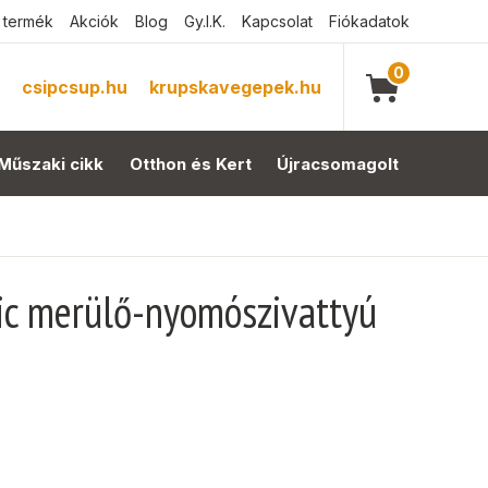
 termék
Akciók
Blog
Gy.I.K.
Kapcsolat
Fiókadatok
0
csipcsup.hu
krupskavegepek.hu
Műszaki cikk
Otthon és Kert
Újracsomagolt
ic merülő-nyomószivattyú