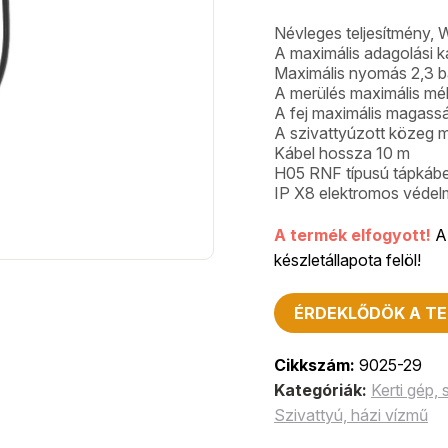
Névleges teljesítmény,
A maximális adagolási k
Maximális nyomás 2,3 b
A merülés maximális mé
A fej maximális magass
A szivattyúzott közeg m
Kábel hossza 10 m
H05 RNF típusú tápkábe
IP X8 elektromos védelm
A termék elfogyott!
A 
készletállapota felöl!
ÉRDEKLŐDÖK A TE
Cikkszám:
9025-29
Kategóriák:
Kerti gép,
Szivattyú, házi vízmű