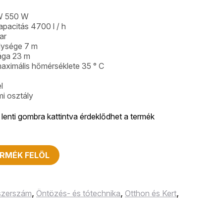
 W 550 W
apacitás 4700 l / h
ar
lysége 7 m
ága 23 m
aximális hőmérséklete 35 ° C
l
i osztály
lenti gombra kattintva érdeklődhet a termék
RMÉK FELÖL
 szerszám
,
Öntözés- és tótechnika
,
Otthon és Kert
,