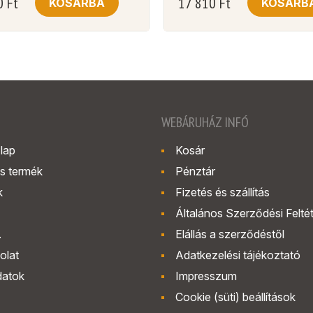
0
Ft
17 810
Ft
KOSÁRBA
KOSÁRB
WEBÁRUHÁZ INFÓ
lap
Kosár
s termék
Pénztár
k
Fizetés és szállítás
Általános Szerződési Felté
.
Elállás a szerződéstől
olat
Adatkezelési tájékoztató
datok
Impresszum
Cookie (süti) beállítások