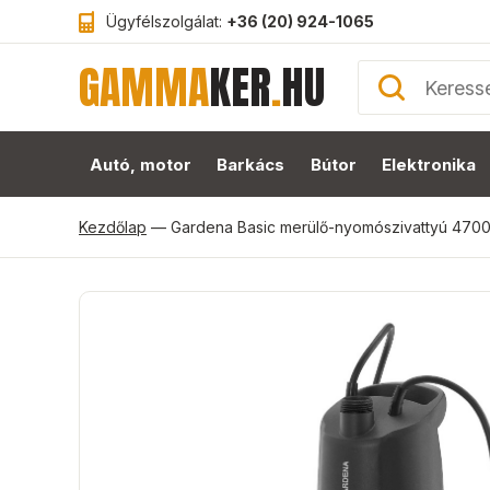
Ügyfélszolgálat:
+36 (20) 924-1065
GAMMA
KER
.
HU
Autó, motor
Barkács
Bútor
Elektronika
Kezdőlap
—
Gardena Basic merülő-nyomószivattyú 4700