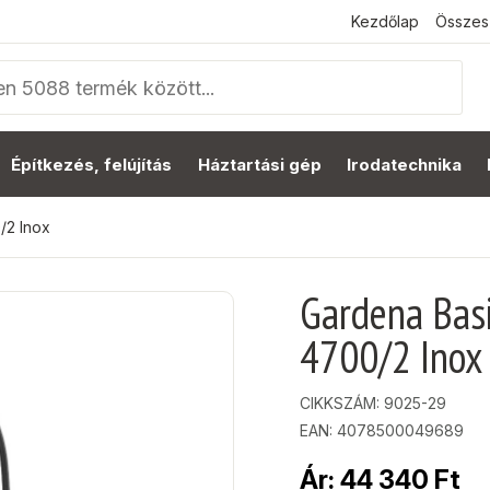
Kezdőlap
Összes
Építkezés, felújítás
Háztartási gép
Irodatechnika
/2 Inox
Gardena Bas
4700/2 Inox
CIKKSZÁM:
9025-29
EAN: 4078500049689
Ár:
44 340
Ft