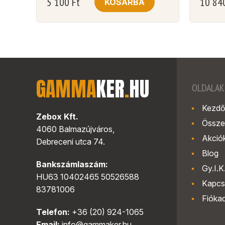
5 100
Ft
10 84
KOSÁRBA
GAMMA
KER
.
HU
OLDALAK
Kezdő
Zebox Kft.
Össze
4060 Balmazújváros,
Akció
Debreceni utca 74.
Blog
Bankszámlaszám:
Gy.I.K
HU63 10402465 50526588
Kapcs
83781006
Fióka
Telefon:
+36 (20) 924-1065
Email:
info@gammaker.hu