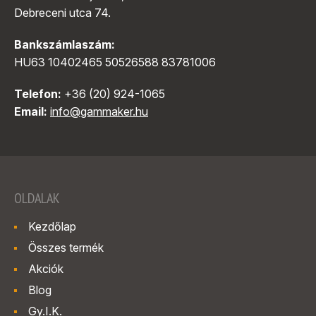
Debreceni utca 74.
Bankszámlaszám:
HU63 10402465 50526588 83781006
Telefon:
+36 (20) 924-1065
Email:
info@gammaker.hu
OLDALAK
Kezdőlap
Összes termék
Akciók
Blog
Gy.I.K.