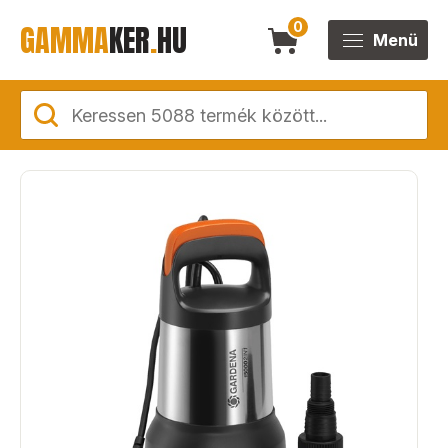
GAMMA
KER
.
HU
0
Menü