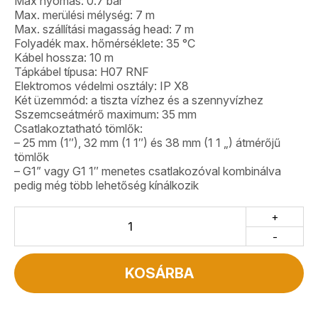
Max nyomás: 0.7 bar
Max. merülési mélység: 7 m
Max. szállítási magasság head: 7 m
Folyadék max. hőmérséklete: 35 °C
Kábel hossza: 10 m
Tápkábel típusa: H07 RNF
Elektromos védelmi osztály: IP X8
Két üzemmód: a tiszta vízhez és a szennyvízhez
Sszemcseátmérő maximum: 35 mm
Csatlakoztatható tömlők:
– 25 mm (1″), 32 mm (1 1″) és 38 mm (1 1 „) átmérőjű
tömlők
– G1” vagy G1 1″ menetes csatlakozóval kombinálva
pedig még több lehetőség kínálkozik
+
-
KOSÁRBA