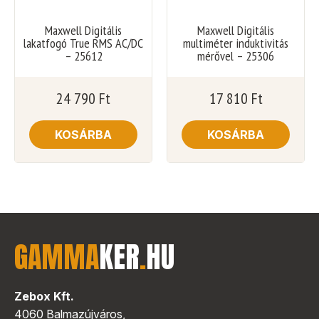
Maxwell Digitális
Maxwell Digitális
lakatfogó True RMS AC/DC
multiméter induktivitás
– 25612
mérővel – 25306
24 790
Ft
17 810
Ft
KOSÁRBA
KOSÁRBA
GAMMA
KER
.
HU
Zebox Kft.
4060 Balmazújváros,