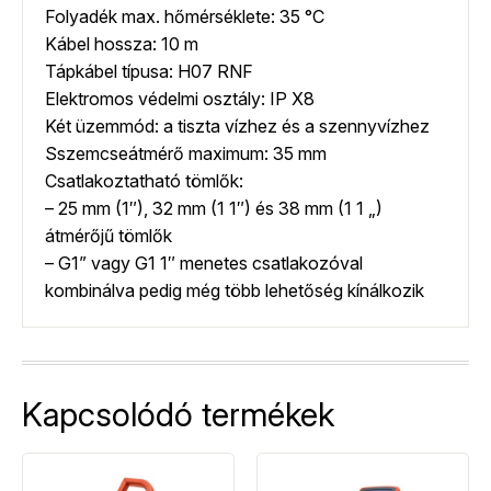
Folyadék max. hőmérséklete: 35 °C
Kábel hossza: 10 m
Tápkábel típusa: H07 RNF
Elektromos védelmi osztály: IP X8
Két üzemmód: a tiszta vízhez és a szennyvízhez
Sszemcseátmérő maximum: 35 mm
Csatlakoztatható tömlők:
– 25 mm (1″), 32 mm (1 1″) és 38 mm (1 1 „)
átmérőjű tömlők
– G1” vagy G1 1″ menetes csatlakozóval
kombinálva pedig még több lehetőség kínálkozik
Kapcsolódó termékek