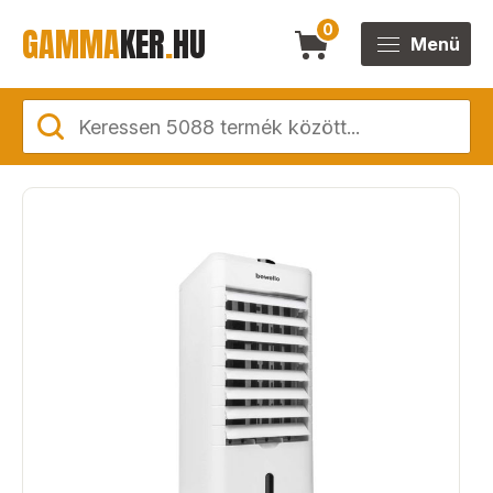
GAMMA
KER
.
HU
0
Menü