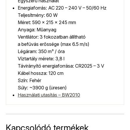
Egyszerű használat
Energiaforrás: AC 220 – 240 V – 50/60 Hz
Teljesítmény: 60 W
Méret: 590 x 215 x 245 mm
Anyaga: Műanyag
Ventilátor: 3 fokozatban állítható
a befúvás erőssége (max 6.5 m/s)
Légáram: 350 m³ / óra
Víztartály mérete: 3,8 l
Távirányító energiaforrása: CR2025 – 3 V
Kábel hossza: 120 cm
Szín: Fehér
Súly: ~3900 g (üresen)
Használati utasítás – BW2010
Kapcsolódó termékek