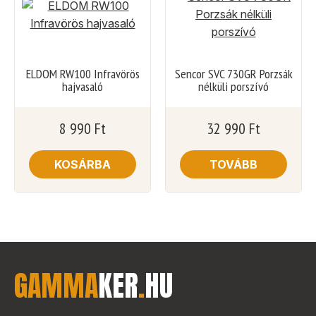
ELDOM RW100 Infravörös
Sencor SVC 730GR Porzsák
hajvasaló
nélküli porszívó
8 990
Ft
32 990
Ft
KOSÁRBA
TOVÁBB
GAMMA
KER
.
HU