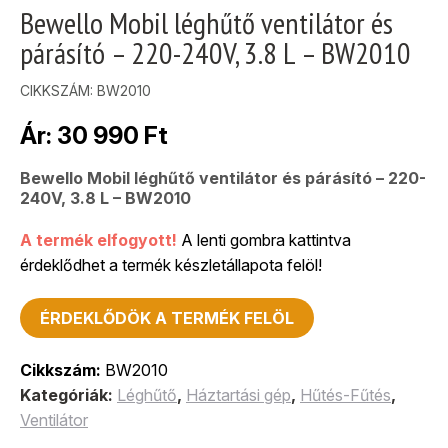
Bewello Mobil léghűtő ventilátor és
párásító – 220-240V, 3.8 L – BW2010
CIKKSZÁM:
BW2010
Ár:
30 990
Ft
Bewello Mobil léghűtő ventilátor és párásító – 220-
240V, 3.8 L – BW2010
A termék elfogyott!
A lenti gombra kattintva
érdeklődhet a termék készletállapota felöl!
ÉRDEKLŐDÖK A TERMÉK FELÖL
Cikkszám:
BW2010
Kategóriák:
Léghűtő
,
Háztartási gép
,
Hűtés-Fűtés
,
Ventilátor