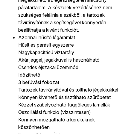
páratartalom. A készülék vezérléséhez nem
szükséges felállnia a székből, a tartozék
távirányítónak a segítségével könnyedén
beállíthatja a kívánt funkciót.
Azonnali hűsítő légáramlat
Hűsít és párásít egyszerre
Nagykapacitású víztartály
Akár jéggel, jégakkuval is használható
Csendes éjszakai üzemmód
Időzíthető
3 befúvási fokozat
Tartozék távirányítóval és tölthető jégakkukkal
Könnyen kivehető és tisztítható szűrőbetét
Kézzel szabályozható függőleges lamellák
Oszcillálási funkció (vízszintesen)
Könnyen mozgatható a kerekeknek
köszönhetően