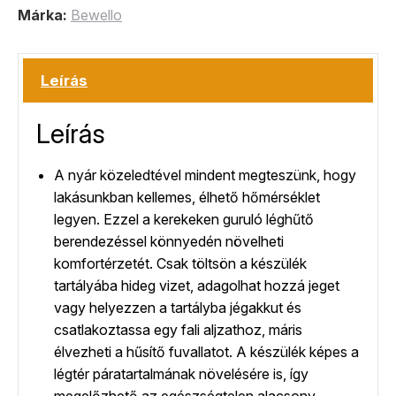
Márka:
Bewello
Leírás
Leírás
A nyár közeledtével mindent megteszünk, hogy
lakásunkban kellemes, élhető hőmérséklet
legyen. Ezzel a kerekeken guruló léghűtő
berendezéssel könnyedén növelheti
komfortérzetét. Csak töltsön a készülék
tartályába hideg vizet, adagolhat hozzá jeget
vagy helyezzen a tartályba jégakkut és
csatlakoztassa egy fali aljzathoz, máris
élvezheti a hűsítő fuvallatot. A készülék képes a
légtér páratartalmának növelésére is, így
megelőzhető az egészségtelen alacsony