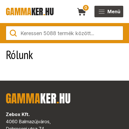
GAMMA
KER
.
HU
0
Menü
Rólunk
GAMMA
KER
.
HU
Zebox Kft.
4060 Balmazújváros,
Debreceni utca 74.