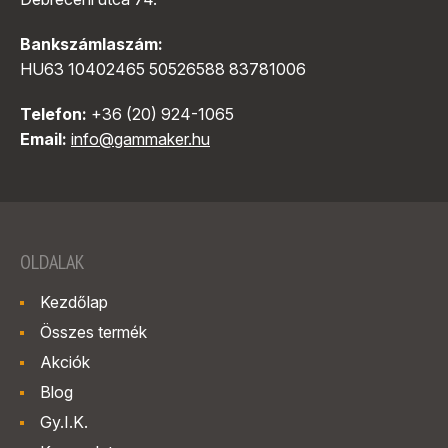
Bankszámlaszám:
HU63 10402465 50526588 83781006
Telefon:
+36 (20) 924-1065
Email:
info@gammaker.hu
OLDALAK
Kezdőlap
Összes termék
Akciók
Blog
Gy.I.K.