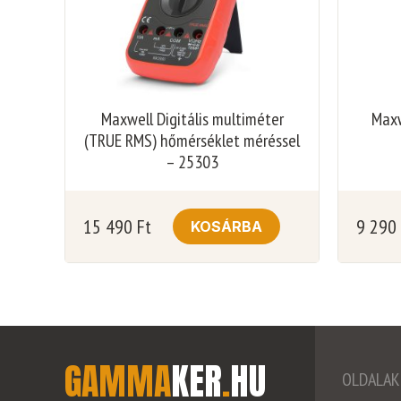
Maxwell Digitális multiméter
Maxw
(TRUE RMS) hőmérséklet méréssel
– 25303
15 490
Ft
9 290
KOSÁRBA
GAMMA
KER
.
HU
OLDALAK