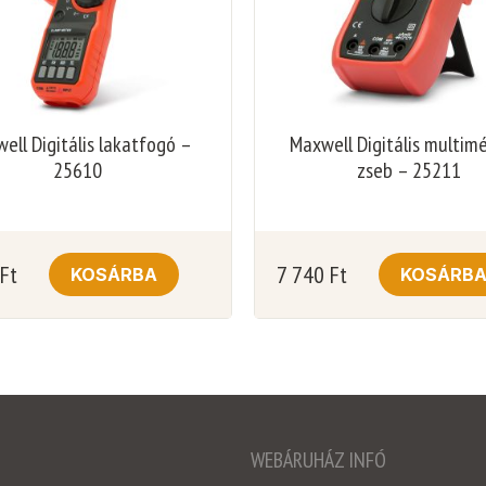
ell Digitális lakatfogó –
Maxwell Digitális multim
25610
zseb – 25211
Ft
7 740
Ft
KOSÁRBA
KOSÁRB
WEBÁRUHÁZ INFÓ