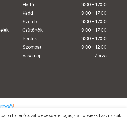
Hétfő
9:00 - 17:00
Kedd
9:00 - 17:00
Szerda
9:00 - 17:00
telek
Csütörtök
9:00 - 17:00
Péntek
9:00 - 17:00
Szombat
9:00 - 12:00
Vasárnap
Zárva
alon történő továbblépéssel elfogadja a cookie-k használatát.
k összehasonlítása
eresőn