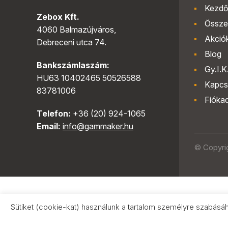
Kezdő
Zebox Kft.
Össze
4060 Balmazújváros,
Akció
Debreceni utca 74.
Blog
Bankszámlaszám:
Gy.I.K
HU63 10402465 50526588
Kapcs
83781006
Fióka
Telefon:
+36 (20) 924-1065
Email:
info@gammaker.hu
© Copyri
Sütiket (cookie-kat) használunk a tartalom személyre szabásá