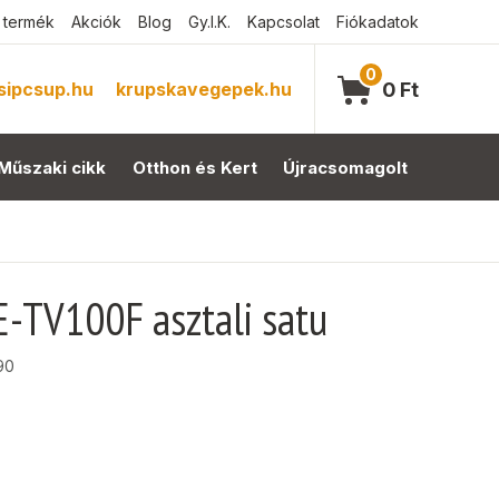
 termék
Akciók
Blog
Gy.I.K.
Kapcsolat
Fiókadatok
0
sipcsup.hu
krupskavegepek.hu
0
Ft
Műszaki cikk
Otthon és Kert
Újracsomagolt
E-TV100F asztali satu
90