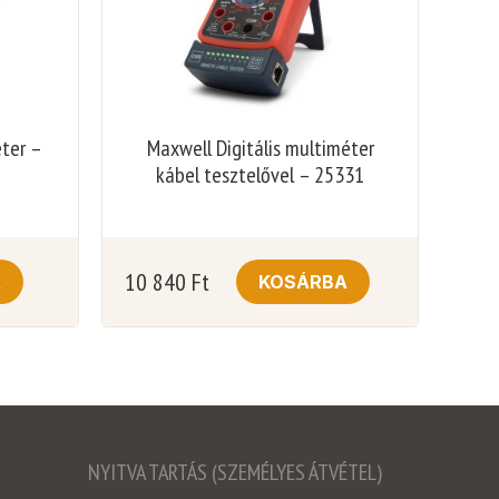
éter –
Maxwell Digitális multiméter
kábel tesztelővel – 25331
10 840
Ft
A
KOSÁRBA
NYITVA TARTÁS (SZEMÉLYES ÁTVÉTEL)