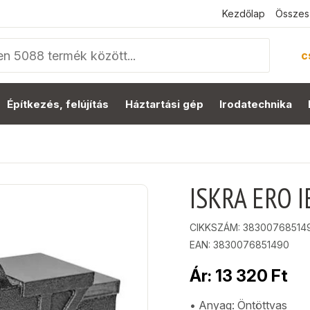
Kezdőlap
Összes
c
Építkezés, felújítás
Háztartási gép
Irodatechnika
ISKRA ERO I
CIKKSZÁM:
38300768514
EAN: 3830076851490
Ár:
13 320
Ft
• Anyag: Öntöttvas