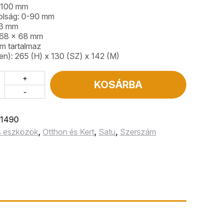
: 100 mm
volság: 0-90 mm
53 mm
: 68 x 68 mm
m tartalmaz
n): 265 (H) x 130 (SZ) x 142 (M)
+
KOSÁRBA
-
1490
s eszközök
,
Otthon és Kert
,
Satu
,
Szerszám