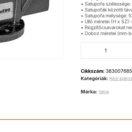
• Satupofa szélessége
• Satupofák közötti tá
• Satupofa mélysége: 
• Üllő méretei (H x SZ)
• Rögzítőcsavarokat ne
• Doboz méretei (mm-be
Cikkszám:
383007685
Kategóriák:
Kézi iparo
Márka:
Iskra