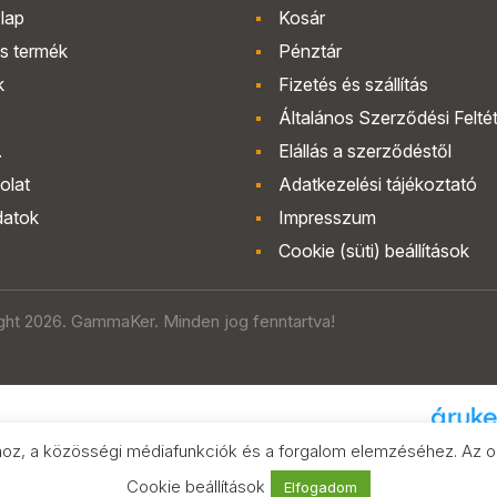
lap
Kosár
s termék
Pénztár
k
Fizetés és szállítás
Általános Szerződési Felté
.
Elállás a szerződéstől
olat
Adatkezelési tájékoztató
datok
Impresszum
Cookie (süti) beállítások
ght 2026. GammaKer. Minden jog fenntartva!
hoz, a közösségi médiafunkciók és a forgalom elemzéséhez. Az old
Árak és paramétere
az Áruk
Cookie beállítások
Elfogadom