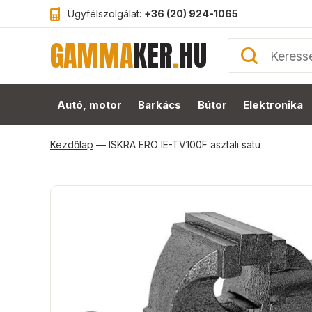
Ügyfélszolgálat:
+36 (20) 924-1065
GAMMA
KER
.
HU
Autó, motor
Barkács
Bútor
Elektronika
Kezdőlap
—
ISKRA ERO IE-TV100F asztali satu