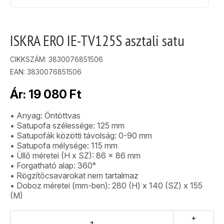
ISKRA ERO IE-TV125S asztali satu
CIKKSZÁM:
3830076851506
EAN: 3830076851506
Ár:
19 080
Ft
• Anyag: Öntöttvas
• Satupofa szélessége: 125 mm
• Satupofák közötti távolság: 0-90 mm
• Satupofa mélysége: 115 mm
• Üllő méretei (H x SZ): 86 x 86 mm
• Forgatható alap: 360°
• Rögzítőcsavarokat nem tartalmaz
• Doboz méretei (mm-ben): 280 (H) x 140 (SZ) x 155
(M)
+