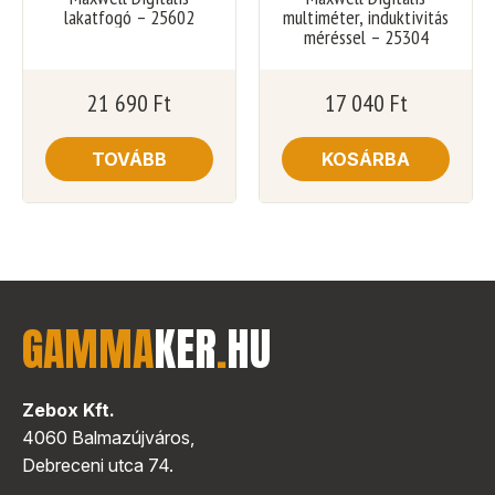
lakatfogó – 25602
multiméter, induktivitás
méréssel – 25304
21 690
Ft
17 040
Ft
TOVÁBB
KOSÁRBA
GAMMA
KER
.
HU
Zebox Kft.
4060 Balmazújváros,
Debreceni utca 74.