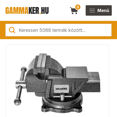
GAMMA
KER
.
HU
0
Menü