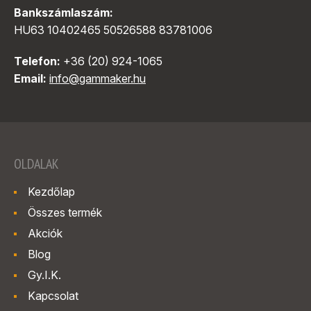
Bankszámlaszám:
HU63 10402465 50526588 83781006
Telefon:
+36 (20) 924-1065
Email:
info@gammaker.hu
OLDALAK
Kezdőlap
Összes termék
Akciók
Blog
Gy.I.K.
Kapcsolat