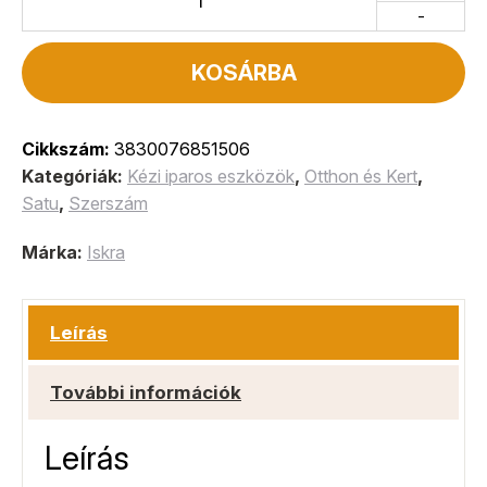
-
KOSÁRBA
Cikkszám:
3830076851506
Kategóriák:
Kézi iparos eszközök
,
Otthon és Kert
,
Satu
,
Szerszám
Márka:
Iskra
Leírás
További információk
Leírás