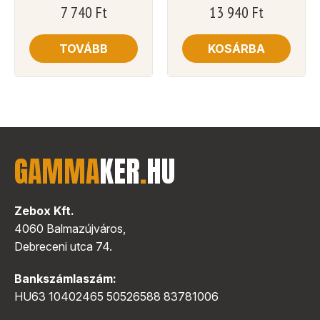
7 740
Ft
13 940
Ft
TOVÁBB
KOSÁRBA
GAMMA
KER
.
HU
Zebox Kft.
4060 Balmazújváros,
Debreceni utca 74.
Bankszámlaszám:
HU63 10402465 50526588 83781006