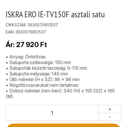
ISKRA ERO IE-TV150F asztali satu
CIKKSZÁM:
3830076851537
EAN: 3830076851537
Ár:
27 920
Ft
• Anyag: Öntöttvas
• Satupofa szélessége: 150 mm
• Satupofák közötti távolság: 0-115 mm
• Satupofa mélysége: 140 mm
• Üllő méretei (H x SZ): 96 x 96 mm
• Rögzítőcsavarokat nem tartalmaz
• Doboz méretei (mm-ben): 340 (H) x 155 (SZ) x 165
(M)
+
-