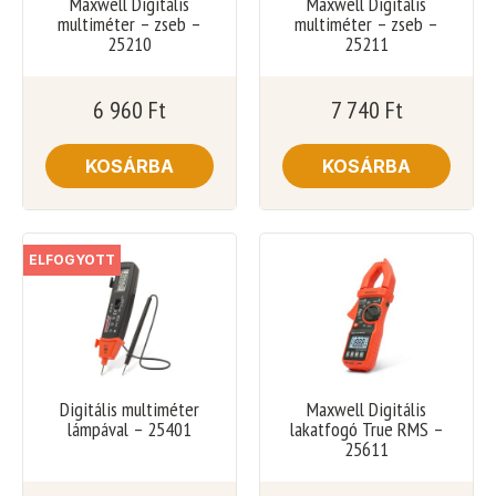
Maxwell Digitális
Maxwell Digitális
multiméter – zseb –
multiméter – zseb –
25210
25211
6 960
Ft
7 740
Ft
KOSÁRBA
KOSÁRBA
ELFOGYOTT
Digitális multiméter
Maxwell Digitális
lámpával – 25401
lakatfogó True RMS –
25611