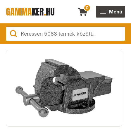
GAMMA
KER
.
HU
0
Menü