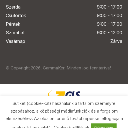
Szerda
9:00 - 17:00
Csütörtök
9:00 - 17:00
Péntek
9:00 - 17:00
Szombat
9:00 - 12:00
Vasárnap
Zárva
© Copyright 2026. GammaKer. Minden jog fenntartva!
Sütiket (cookie-kat) használunk a tartalom személyre
szabásához, a közösségi médiafunkciók és a forgalom
elemzéséhez. Az oldalon történő továbblépéssel elfogadja a
Árak és paraméterek összehasonlítása
az Árukeresőn
cookie-k használatát.
Cookie beállítások
Elfogadom