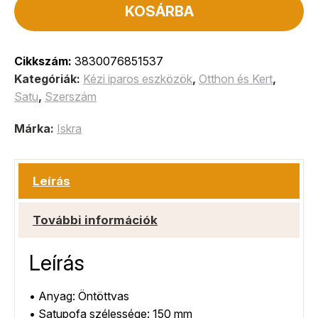
KOSÁRBA
Cikkszám:
3830076851537
Kategóriák:
Kézi iparos eszközök
,
Otthon és Kert
,
Satu
,
Szerszám
Márka:
Iskra
Leírás
További információk
Leírás
• Anyag: Öntöttvas
• Satupofa szélessége: 150 mm