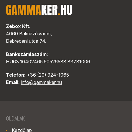
GAMMA
KER
.
HU
Zebox Kft.
4060 Balmazújváros,
Debreceni utca 74.
Bankszámlaszám:
HU63 10402465 50526588 83781006
Telefon:
+36 (20) 924-1065
Email:
info@gammaker.hu
OLDALAK
Kezdőlap