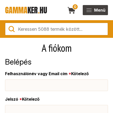
GAMMA
KER
.
HU
0
Menü
A fiókom
Belépés
Felhasználónév vagy Email cím
*
Kötelező
Jelszó
*
Kötelező