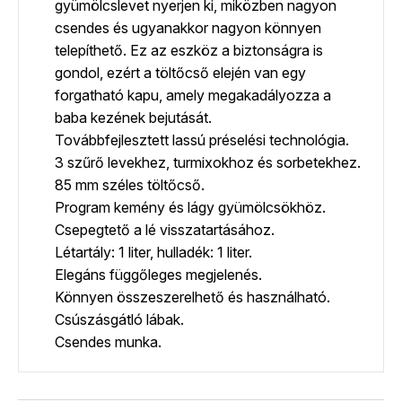
gyümölcslevet nyerjen ki, miközben nagyon
csendes és ugyanakkor nagyon könnyen
telepíthető. Ez az eszköz a biztonságra is
gondol, ezért a töltőcső elején van egy
forgatható kapu, amely megakadályozza a
baba kezének bejutását.
Továbbfejlesztett lassú préselési technológia.
3 szűrő levekhez, turmixokhoz és sorbetekhez.
85 mm széles töltőcső.
Program kemény és lágy gyümölcsökhöz.
Csepegtető a lé visszatartásához.
Létartály: 1 liter, hulladék: 1 liter.
Elegáns függőleges megjelenés.
Könnyen összeszerelhető és használható.
Csúszásgátló lábak.
Csendes munka.