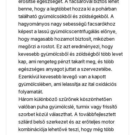
erősítse egészségét. A facsaróval biztos lehet
benne, hogy a legtöbbet hozza ki a pohárban
található gyümölcsökből és zöldségekből. A
hagyományos nagy sebességű facsarókhoz
képest a lassú gyümölcscentrifugálás előnye,
hogy magasabb hozamot biztosít, miközben
megőrzi a rostot. Ez azt eredményezi, hogy
kevesebb gyümölcsből és zöldségből több levet
kap, ami rengeteg pénzt takarít meg, és több
egészséges anyagot juttat a szervezetébe.
Ezenkívül kevesebb levegő van a kapott
gyümölcslében, ami lelassítja az ital oxidációs
folyamatát.
Három különböző szűrőnek köszönhetően
valóban puha gyümölcslé, turmix vagy frissítő
szorbet közül választhat. A továbbfejlesztett
szilárd belső szerkezet és az erőteljes motor
kombinációja lehetővé teszi, hogy még több