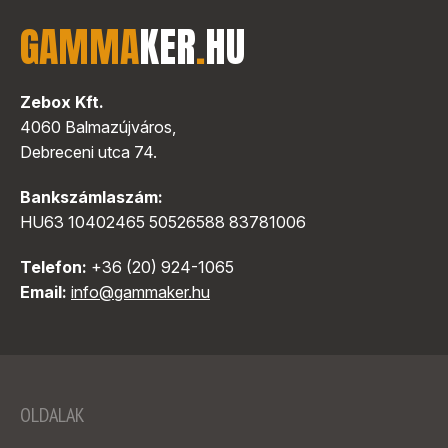
GAMMA
KER
.
HU
Zebox Kft.
4060 Balmazújváros,
Debreceni utca 74.
Bankszámlaszám:
HU63 10402465 50526588 83781006
Telefon:
+36 (20) 924-1065
Email:
info@gammaker.hu
OLDALAK