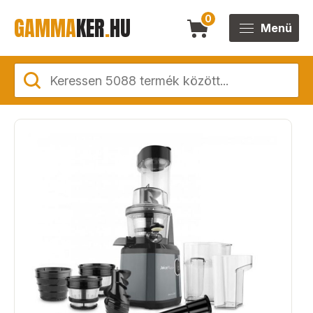
GAMMA
KER
.
HU
0
Menü