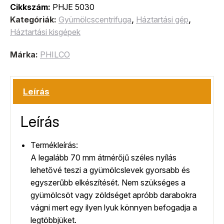
Cikkszám:
PHJE 5030
Kategóriák:
Gyümölcscentrifuga
,
Háztartási gép
,
Háztartási kisgépek
Márka:
PHILCO
Leírás
Leírás
Termékleírás:
A legalább 70 mm átmérőjű széles nyílás
lehetővé teszi a gyümölcslevek gyorsabb és
egyszerűbb elkészítését. Nem szükséges a
gyümölcsöt vagy zöldséget apróbb darabokra
vágni mert egy ilyen lyuk könnyen befogadja a
legtöbbjüket.