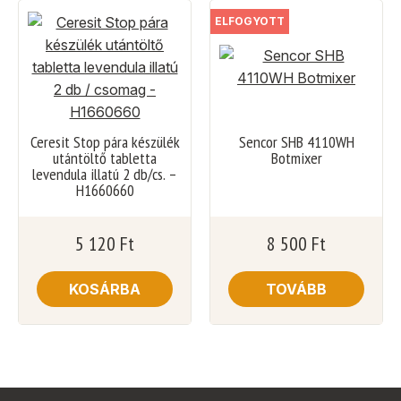
ELFOGYOTT
Ceresit Stop pára készülék
Sencor SHB 4110WH
utántöltő tabletta
Botmixer
levendula illatú 2 db/cs. –
H1660660
5 120
Ft
8 500
Ft
KOSÁRBA
TOVÁBB