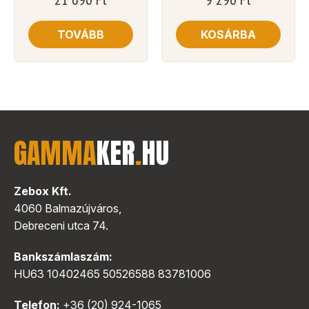
TOVÁBB
KOSÁRBA
GAMMA
KER
.
HU
Zebox Kft.
4060 Balmazújváros,
Debreceni utca 74.
Bankszámlaszám:
HU63 10402465 50526588 83781006
Telefon:
+36 (20) 924-1065