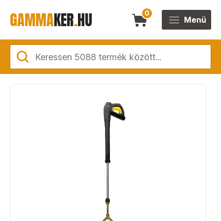
GAMMA
KER
.
HU
0
Menü