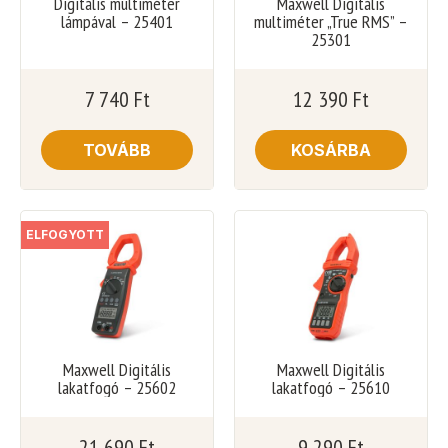
Digitális multiméter
Maxwell Digitális
lámpával – 25401
multiméter „True RMS” –
25301
7 740
Ft
12 390
Ft
TOVÁBB
KOSÁRBA
ELFOGYOTT
Maxwell Digitális
Maxwell Digitális
lakatfogó – 25602
lakatfogó – 25610
21 690
Ft
9 290
Ft