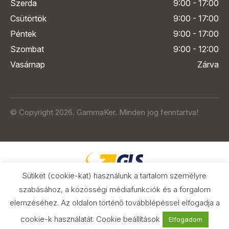
Szerda
9:00 - 17:00
Csütörtök
9:00 - 17:00
Péntek
9:00 - 17:00
Szombat
9:00 - 12:00
Vasárnap
Zárva
© Copyright 2026. GammaKer. Minden jog fenntartva!
Sütiket (cookie-kat) használunk a tartalom személyre
szabásához, a közösségi médiafunkciók és a forgalom
elemzéséhez. Az oldalon történő továbblépéssel elfogadja a
Árak és paraméterek összehasonlítása
az Árukeresőn
cookie-k használatát.
Cookie beállítások
Elfogadom