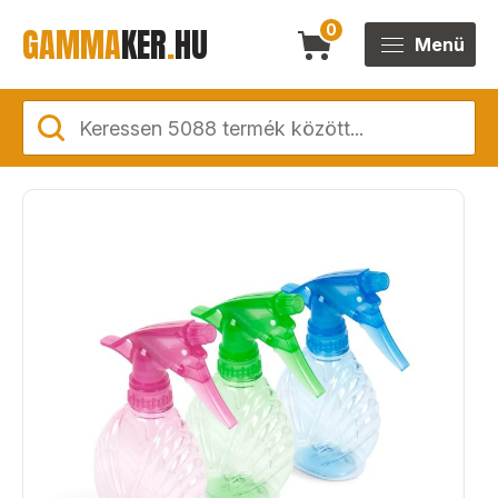
GAMMA
KER
.
HU
0
Menü