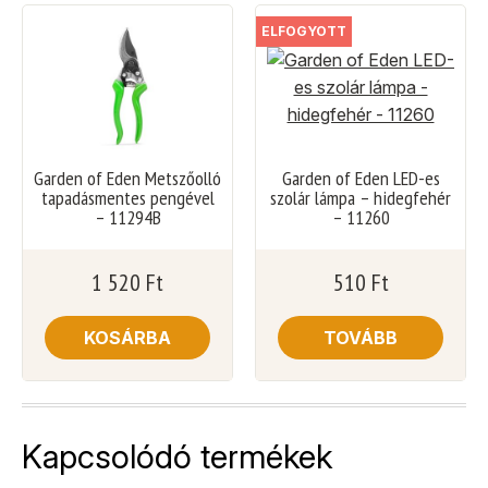
ELFOGYOTT
Garden of Eden Metszőolló
Garden of Eden LED-es
tapadásmentes pengével
szolár lámpa – hidegfehér
– 11294B
– 11260
1 520
Ft
510
Ft
KOSÁRBA
TOVÁBB
Kapcsolódó termékek