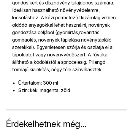
gondos kert és dísznövény tulajdonos számára.
Ideálisan használható növényvédelemre,
locsoláshoz. A kézi permetezőt kizárólag vízben
oldódó anyagokkal lehet használni, növények
gondozása céljából (gyomirtás,rovarirtás,
gombaölés, növények táplálása növénytápláló
szerekkel). Egyenletesen szórja és oszlatja el a
tápoldatot vagy növényvédőszert. A fúvóka
állítható a ködöléstől a spriccelésig. Pillangó
formájú kialakítás, négy féle színválaszték.
Űrtartalom: 300 ml
Szín: kék, magenta, zöld
Érdekelhetnek még…