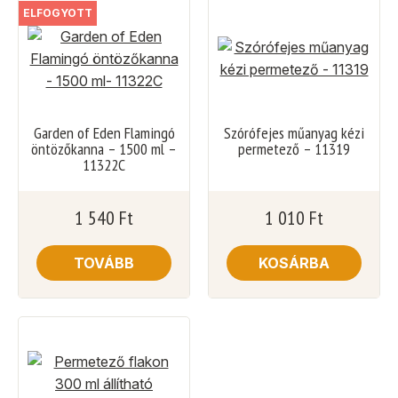
ELFOGYOTT
Garden of Eden Flamingó
Szórófejes műanyag kézi
öntözőkanna – 1500 ml –
permetező – 11319
11322C
1 540
Ft
1 010
Ft
TOVÁBB
KOSÁRBA