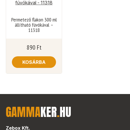
Permetező flakon 300 ml
állítható fúvókával –
11318
890
Ft
KOSÁRBA
GAMMA
KER
.
HU
Zebox Kft.