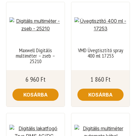
Maxwell Digitális
VMD Üvegtisztító spray
multiméter – zseb –
400 ml 17253
25210
6 960
Ft
1 860
Ft
KOSÁRBA
KOSÁRBA