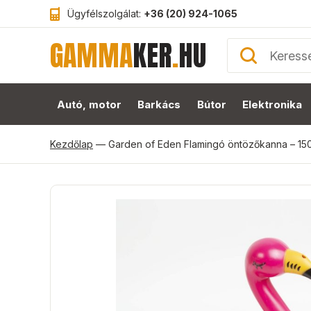
Ügyfélszolgálat:
+36 (20) 924-1065
GAMMA
KER
.
HU
Autó, motor
Barkács
Bútor
Elektronika
Kezdőlap
—
Garden of Eden Flamingó öntözőkanna – 150