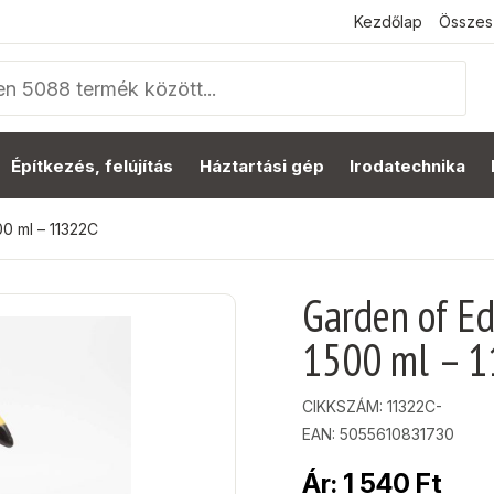
Kezdőlap
Összes
Építkezés, felújítás
Háztartási gép
Irodatechnika
0 ml – 11322C
Garden of E
1500 ml – 
CIKKSZÁM:
11322C-
EAN: 5055610831730
Ár:
1 540
Ft