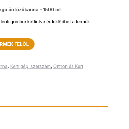
ngó öntözőkanna – 1500 ml
lenti gombra kattintva érdeklődhet a termék
RMÉK FELÖL
anna
,
Kerti gép, szerszám
,
Otthon és Kert