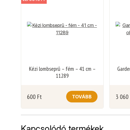
Kézi lombseprű – fém – 41 cm –
Garde
11289
600
Ft
3 060
TOVÁBB
Kapcsolódó termékek