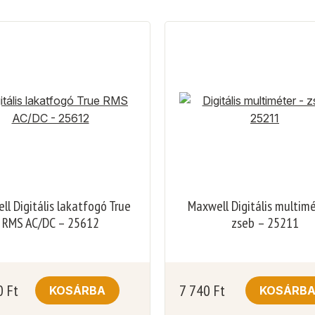
l Digitális lakatfogó True
Maxwell Digitális multim
RMS AC/DC – 25612
zseb – 25211
0
Ft
7 740
Ft
KOSÁRBA
KOSÁRB