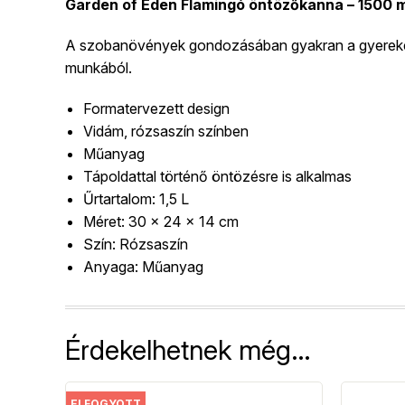
Garden of Eden Flamingó öntözőkanna – 1500 m
A szobanövények gondozásában gyakran a gyerekek is
munkából.
Formatervezett design
Vidám, rózsaszín színben
Műanyag
Tápoldattal történő öntözésre is alkalmas
Űrtartalom: 1,5 L
Méret: 30 x 24 x 14 cm
Szín: Rózsaszín
Anyaga: Műanyag
Érdekelhetnek még…
ELFOGYOTT