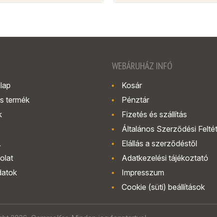
WEBÁRUHÁZ INFÓ
lap
Kosár
s termék
Pénztár
k
Fizetés és szállítás
Általános Szerződési Felté
.
Elállás a szerződéstől
olat
Adatkezelési tájékoztató
datok
Impresszum
Cookie (süti) beállítások