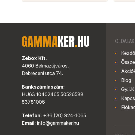
GAMMA
KER
.
HU
OLDALAK
Kezdő
Zebox Kft.
Össze
4060 Balmazújváros,
Akció
Debreceni utca 74.
Blog
Bankszámlaszám:
Gy.I.K
HU63 10402465 50526588
Kapcs
83781006
Fióka
Telefon:
+36 (20) 924-1065
Email:
info@gammaker.hu