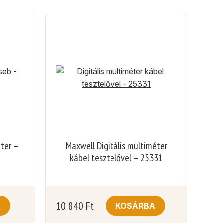
éter –
Maxwell Digitális multiméter
kábel tesztelővel – 25331
10 840
Ft
A
KOSÁRBA