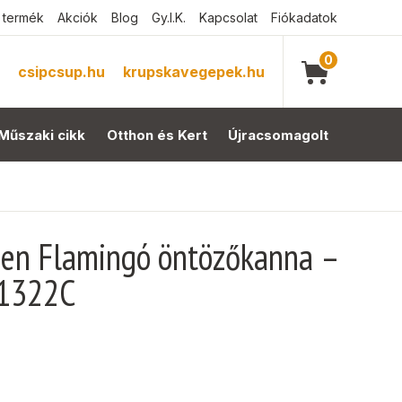
 termék
Akciók
Blog
Gy.I.K.
Kapcsolat
Fiókadatok
0
csipcsup.hu
krupskavegepek.hu
Műszaki cikk
Otthon és Kert
Újracsomagolt
den Flamingó öntözőkanna –
11322C