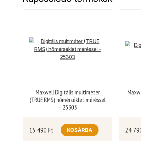
Maxwell Digitális multiméter
Maxwel
(TRUE RMS) hőmérséklet méréssel
– 25303
15 490
Ft
24 79
KOSÁRBA