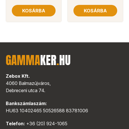
KOSÁRBA
KOSÁRBA
GAMMA
KER
.
HU
Zebox Kft.
4060 Balmazújváros,
Debreceni utca 74.
Bankszámlaszám:
HU63 10402465 50526588 83781006
Telefon:
+36 (20) 924-1065