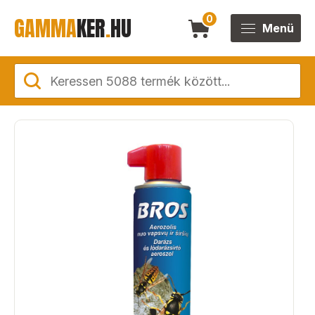
GAMMA
KER
.
HU
0
Menü