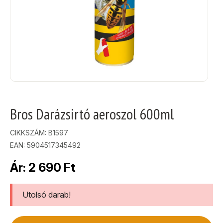
Bros Darázsirtó aeroszol 600ml
CIKKSZÁM:
B1597
EAN: 5904517345492
Ár:
2 690
Ft
Utolsó darab!