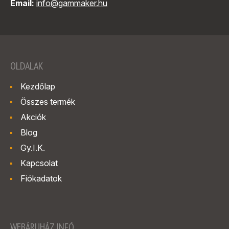
Email:
info@gammaker.hu
OLDALAK
Kezdőlap
Összes termék
Akciók
Blog
Gy.I.K.
Kapcsolat
Fiókadatok
WEBÁRUHÁZ INFÓ