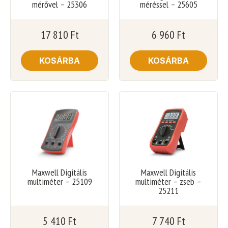
mérővel – 25306
méréssel – 25605
17 810
Ft
6 960
Ft
KOSÁRBA
KOSÁRBA
Maxwell Digitális
Maxwell Digitális
multiméter – 25109
multiméter – zseb –
25211
5 410
Ft
7 740
Ft