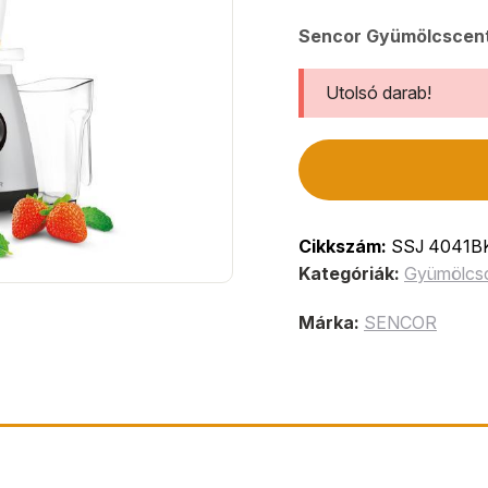
Sencor Gyümölcscent
Utolsó darab!
Cikkszám:
SSJ 4041B
Kategóriák:
Gyümölcsc
Márka:
SENCOR