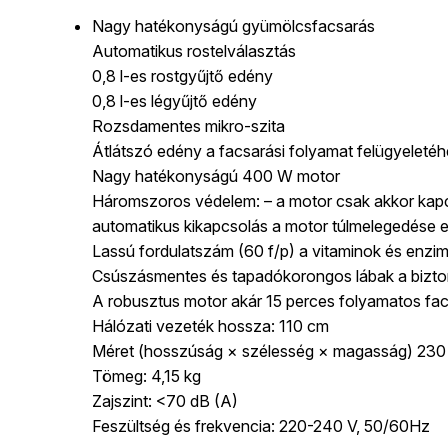
Nagy hatékonyságú gyümölcsfacsarás
Automatikus rostelválasztás
0,8 l-es rostgyűjtő edény
0,8 l-es légyűjtő edény
Rozsdamentes mikro-szita
Átlátszó edény a facsarási folyamat felügyeleté
Nagy hatékonyságú 400 W motor
Háromszoros védelem: – a motor csak akkor kapcso
automatikus kikapcsolás a motor túlmelegedése 
Lassú fordulatszám (60 f/p) a vitaminok és enz
Csúszásmentes és tapadókorongos lábak a bizt
A robusztus motor akár 15 perces folyamatos facs
Hálózati vezeték hossza: 110 cm
Méret (hosszúság × szélesség × magasság) 23
Tömeg: 4,15 kg
Zajszint: <70 dB (A)
Feszültség és frekvencia: 220-240 V, 50/60Hz