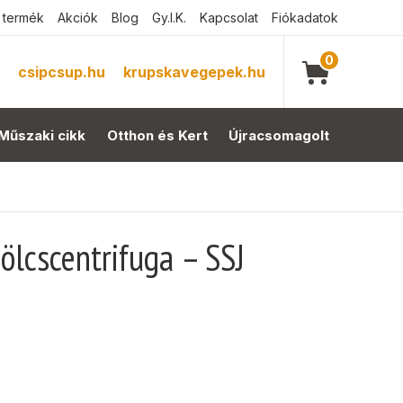
 termék
Akciók
Blog
Gy.I.K.
Kapcsolat
Fiókadatok
0
csipcsup.hu
krupskavegepek.hu
Műszaki cikk
Otthon és Kert
Újracsomagolt
lcscentrifuga – SSJ