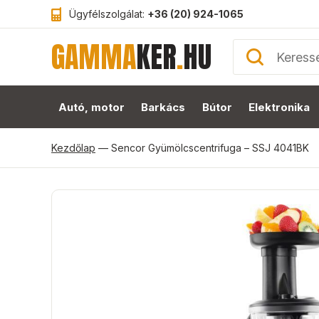
Ügyfélszolgálat:
+36 (20) 924-1065
GAMMA
KER
.
HU
Autó, motor
Barkács
Bútor
Elektronika
Kezdőlap
—
Sencor Gyümölcscentrifuga – SSJ 4041BK