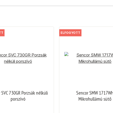
TT
ELFOGYOTT
 SVC 730GR Porzsák nélküli
Sencor SMW 1717W
porszívó
Mikrohullámú sütő