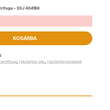
rifuga – SSJ 4041BK
KOSÁRBA
K
entrifuga
,
Háztartási gép
,
Háztartási kisgépek