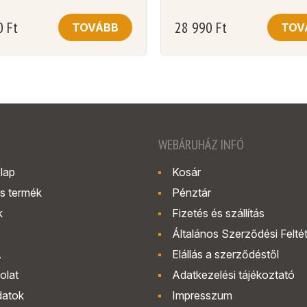
0
Ft
28 990
Ft
TOVÁBB
TOV
WEBÁRUHÁZ INFÓ
lap
Kosár
s termék
Pénztár
k
Fizetés és szállítás
Általános Szerződési Felté
.
Elállás a szerződéstől
olat
Adatkezelési tájékoztató
datok
Impresszum