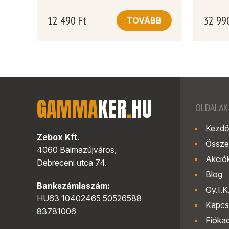
12 490
Ft
32 99
TOVÁBB
GAMMA
KER
.
HU
OLDALAK
Kezdő
Zebox Kft.
Össze
4060 Balmazújváros,
Akció
Debreceni utca 74.
Blog
Bankszámlaszám:
Gy.I.K
HU63 10402465 50526588
Kapcs
83781006
Fióka