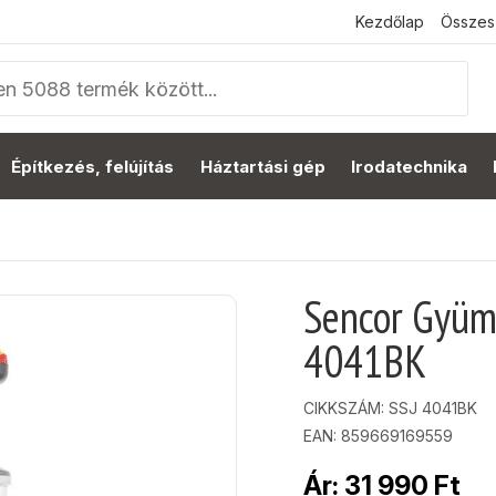
Kezdőlap
Összes
Építkezés, felújítás
Háztartási gép
Irodatechnika
Sencor Gyümö
4041BK
CIKKSZÁM:
SSJ 4041BK
EAN: 859669169559
Ár:
31 990
Ft