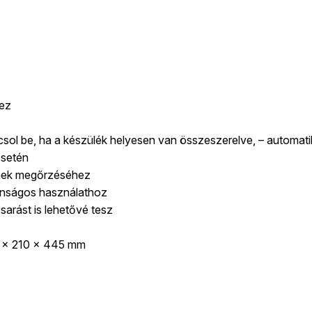
hez
l be, ha a készülék helyesen van összeszerelve, – automatiku
esetén
imek megőrzéséhez
onságos használathoz
arást is lehetővé tesz
0 × 210 × 445 mm