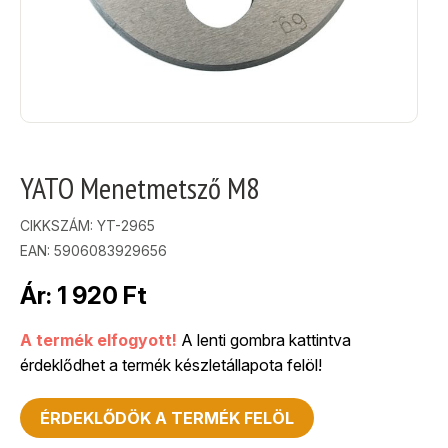
YATO Menetmetsző M8
CIKKSZÁM:
YT-2965
EAN: 5906083929656
Ár:
1 920
Ft
A termék elfogyott!
A lenti gombra kattintva
érdeklődhet a termék készletállapota felöl!
ÉRDEKLŐDÖK A TERMÉK FELÖL