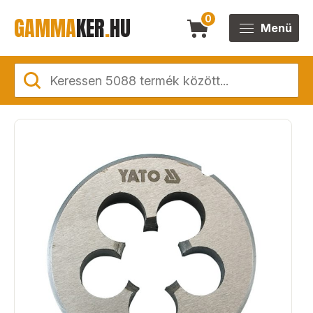
GAMMA
KER
.
HU
0
Menü