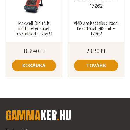
Maxwell Digitális
VMD Antisztatikus irodai
multiméter kábel
tisztítóhab 400 ml –
tesztelővel – 25331
17262
10 840
Ft
2 030
Ft
KOSÁRBA
TOVÁBB
GAMMA
KER
.
HU