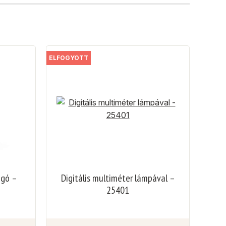
ELFOGYOTT
ogó –
Digitális multiméter lámpával –
25401