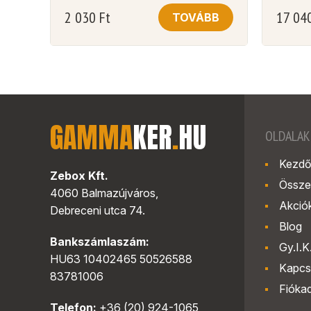
2 030
Ft
17 04
TOVÁBB
GAMMA
KER
.
HU
OLDALAK
Kezdő
Zebox Kft.
Össze
4060 Balmazújváros,
Akció
Debreceni utca 74.
Blog
Bankszámlaszám:
Gy.I.K
HU63 10402465 50526588
Kapcs
83781006
Fióka
Telefon:
+36 (20) 924-1065