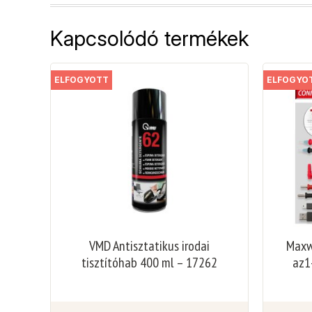
Kapcsolódó termékek
ELFOGYOTT
ELFOGYO
VMD Antisztatikus irodai
Maxwe
tisztítóhab 400 ml – 17262
az1