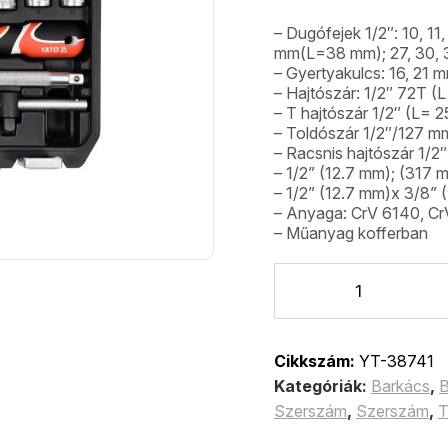
– Dugófejek 1/2″: 10, 11, 
mm(L=38 mm); 27, 30,
– Gyertyakulcs: 16, 21 
– Hajtószár: 1/2″ 72T 
– T hajtószár 1/2″ (L= 
– Toldószár 1/2″/127 m
– Racsnis hajtószár 1/
– 1/2” (12.7 mm); (317
– 1/2” (12.7 mm)x 3/8” 
– Anyaga: CrV 6140, 
– Műanyag kofferban
Cikkszám:
YT-38741
Kategóriák:
Barkács
,
B
Szerszám
,
Szerszám
,
T