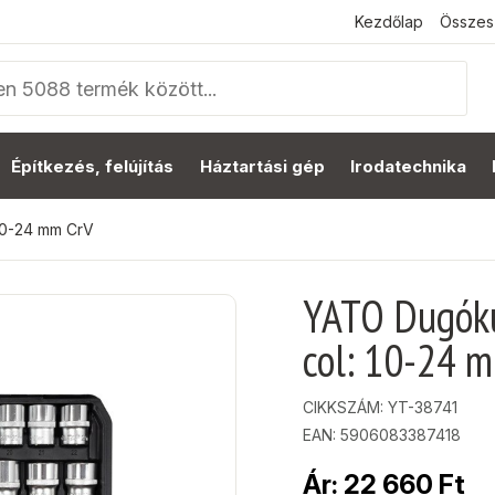
Kezdőlap
Összes
Építkezés, felújítás
Háztartási gép
Irodatechnika
 10-24 mm CrV
YATO Dugókul
col: 10-24 
CIKKSZÁM:
YT-38741
EAN: 5906083387418
Ár:
22 660
Ft