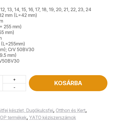
12, 13, 14, 15, 16, 17, 18, 19, 20, 21, 22, 23, 24
 32 mm (L=42 mm)
mm
(L= 255 mm)
255 mm)
m
2″ (L=255mm)
 mm); CrV 50BV30
(9.5 mm)
CrV50BV30
+
KOSÁRBA
-
itfej készlet, Dugókulcsfej
,
Otthon és Kert
,
OP termékek
,
YATO kéziszerszámok