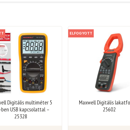
TT
ELFOGYOTT
ll Digitális multiméter 5
Maxwell Digitális lakatf
-ben USB kapcsolattal –
25602
25328