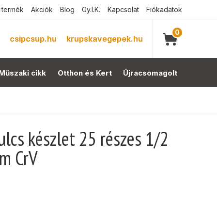
 termék
Akciók
Blog
Gy.I.K.
Kapcsolat
Fiókadatok
0
csipcsup.hu
krupskavegepek.hu
Műszaki cikk
Otthon és Kert
Újracsomagolt
cs készlet 25 részes 1/2
mm CrV