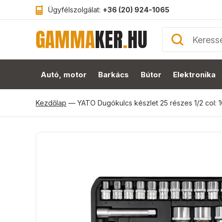
Ügyfélszolgálat:
+36 (20) 924-1065
GAMMA
KER
.
HU
Autó, motor
Barkács
Bútor
Elektronika
Kezdőlap
—
YATO Dugókulcs készlet 25 részes 1/2 col: