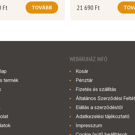
0
Ft
21 690
Ft
TOVÁBB
TOV
WEBÁRUHÁZ INFÓ
lap
Kosár
s termék
Pénztár
k
Fizetés és szállítás
Általános Szerződési Felté
.
Elállás a szerződéstől
olat
Adatkezelési tájékoztató
datok
Impresszum
Cookie (süti) beállítások