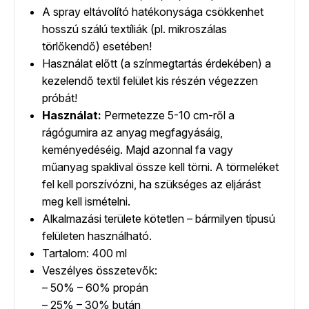
A spray eltávolító hatékonysága csökkenhet
hosszú szálú textíliák (pl. mikroszálas
törlőkendő) esetében!
Használat előtt (a színmegtartás érdekében) a
kezelendő textil felület kis részén végezzen
próbát!
Használat:
Permetezze 5-10 cm-ről a
rágógumira az anyag megfagyásáig,
keményedéséig. Majd azonnal fa vagy
műanyag spaklival össze kell törni. A törmeléket
fel kell porszívózni, ha szükséges az eljárást
meg kell ismételni.
Alkalmazási területe kötetlen – bármilyen típusú
felületen használható.
Tartalom: 400 ml
Veszélyes összetevők:
– 50% – 60% propán
– 25% – 30% bután