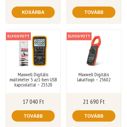
KOSÁRBA
TOVÁBB
ELFOGYOTT
ELFOGYOTT
Maxwell Digitális
Maxwell Digitális
multiméter 5 az1-ben USB
lakatfogó – 25602
kapcsolattal – 25328
17 040
Ft
21 690
Ft
TOVÁBB
TOVÁBB