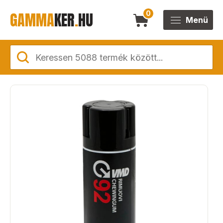
GAMMA
KER
.
HU
0
Menü