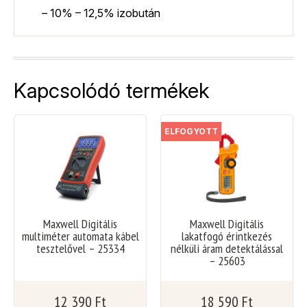
– 10% – 12,5% izobután
Kapcsolódó termékek
ELFOGYOTT
Maxwell Digitális
Maxwell Digitális
multiméter automata kábel
lakatfogó érintkezés
tesztelővel – 25334
nélküli áram detektálással
– 25603
12 390
Ft
18 590
Ft