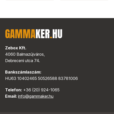
GAMMA
KER
.
HU
Zebox Kft.
4060 Balmazújváros,
Debreceni utca 74.
Bankszámlaszám:
HU63 10402465 50526588 83781006
Telefon:
+36 (20) 924-1065
Email:
info@gammaker.hu