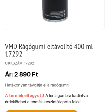
VMD Rágógumi-eltávolító 400 ml –
17292
CIKKSZÁM:
17292
Ár:
2 890
Ft
Hatékonyan távolítja el a rágógumit.
A termék elfogyott!
A lenti gombra kattintva
érdeklődhet a termék készletállapota felöl!