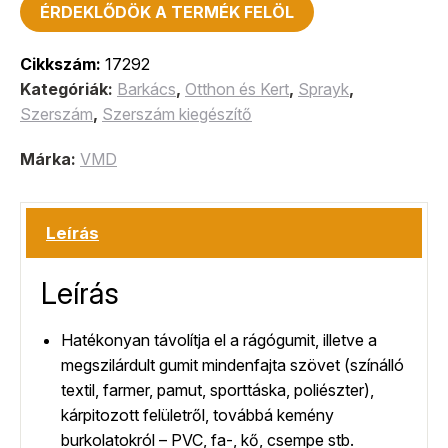
ÉRDEKLŐDÖK A TERMÉK FELÖL
Cikkszám:
17292
Kategóriák:
Barkács
,
Otthon és Kert
,
Sprayk
,
Szerszám
,
Szerszám kiegészítő
Márka:
VMD
Leírás
Leírás
Hatékonyan távolítja el a rágógumit, illetve a
megszilárdult gumit mindenfajta szövet (színálló
textil, farmer, pamut, sporttáska, poliészter),
kárpitozott felületről, továbbá kemény
burkolatokról – PVC, fa-, kő, csempe stb.