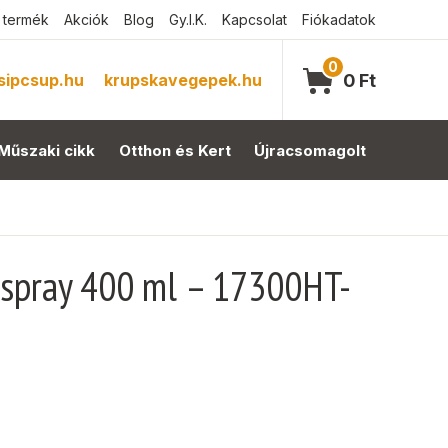
 termék
Akciók
Blog
Gy.I.K.
Kapcsolat
Fiókadatok
0
sipcsup.hu
krupskavegepek.hu
0
Ft
Műszaki cikk
Otthon és Kert
Újracsomagolt
spray 400 ml – 17300HT-