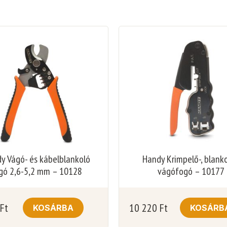
y Vágó- és kábelblankoló
Handy Krimpelő-, blanko
gó 2,6-5,2 mm – 10128
vágófogó – 10177
Ft
10 220
Ft
KOSÁRBA
KOSÁRB