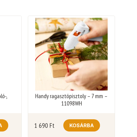
ló-,
Handy ragasztópisztoly – 7 mm –
11098WH
1 690
Ft
A
KOSÁRBA