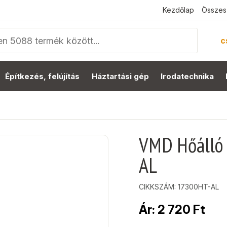
Kezdőlap
Összes
c
Építkezés, felújítás
Háztartási gép
Irodatechnika
VMD Hőálló 
AL
CIKKSZÁM:
17300HT-AL
Ár:
2 720
Ft