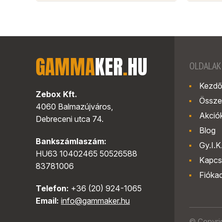
GAMMA
KER
.
HU
OLDALAK
Kezdő
Zebox Kft.
Össze
4060 Balmazújváros,
Akció
Debreceni utca 74.
Blog
Bankszámlaszám:
Gy.I.K
HU63 10402465 50526588
Kapcs
83781006
Fióka
Telefon:
+36 (20) 924-1065
Email:
info@gammaker.hu
© Copyri