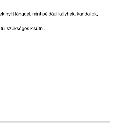
nyílt lánggal, mint például kályhák, kandallók,
ül szükséges kisütni.