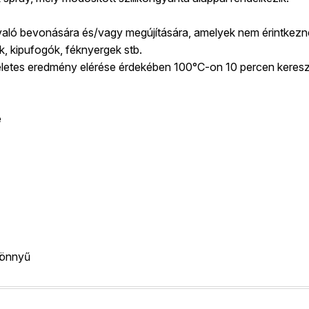
való bevonására és/vagy megújítására, amelyek nem érintkeznek 
, kipufogók, féknyergek stb.
letes eredmény elérése érdekében 100°C-on 10 percen kereszt
e
 könnyű