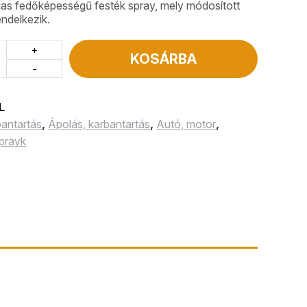
as fedőképességű festék spray, mely módosított
endelkezik.
+
KOSÁRBA
-
L
antartás
,
Ápolás, karbantartás
,
Autó, motor
,
prayk