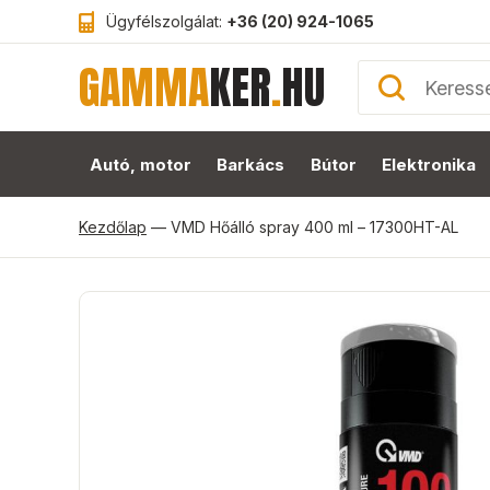
Ügyfélszolgálat:
+36 (20) 924-1065
GAMMA
KER
.
HU
Autó, motor
Barkács
Bútor
Elektronika
Kezdőlap
—
VMD Hőálló spray 400 ml – 17300HT-AL