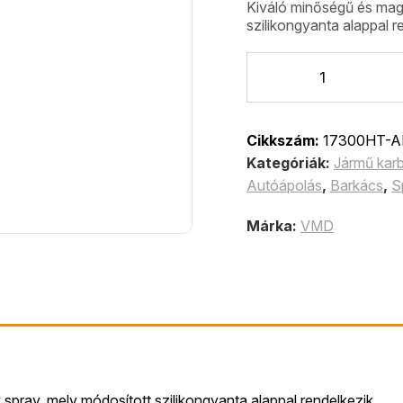
Kiváló minőségű és mag
szilikongyanta alappal r
Cikkszám:
17300HT-A
Kategóriák:
Jármű karb
Autóápolás
,
Barkács
,
S
Márka:
VMD
pray, mely módosított szilikongyanta alappal rendelkezik.