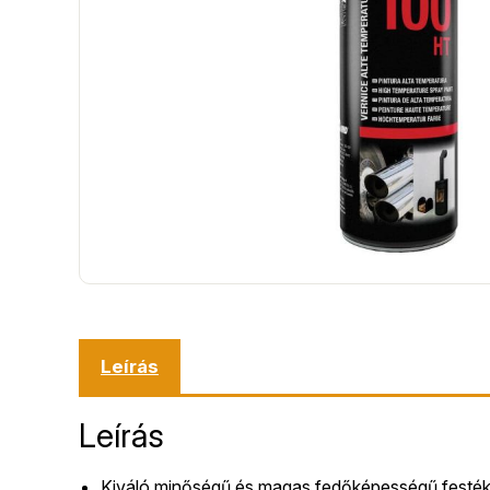
Leírás
Leírás
Kiváló minőségű és magas fedőképességű festék s