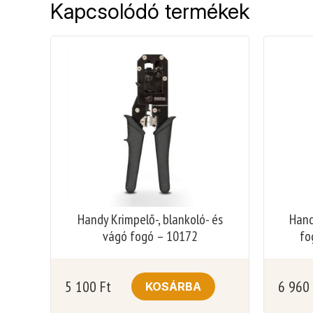
Kapcsolódó termékek
Handy Krimpelő-, blankoló- és
Hand
vágó fogó – 10172
fo
5 100
Ft
6 960
KOSÁRBA