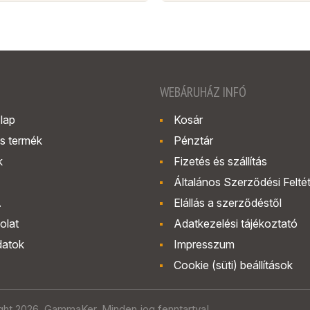
WEBÁRUHÁZ INFÓ
lap
Kosár
s termék
Pénztár
k
Fizetés és szállítás
Általános Szerződési Felté
.
Elállás a szerződéstől
olat
Adatkezelési tájékoztató
datok
Impresszum
Cookie (süti) beállítások
ght 2026. GammaKer. Minden jog fenntartva!