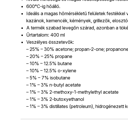
600°C-ig hőálló.
Ideális a magas hőmérsékletű felületek festékkel 
kazánok, kemencék, kémények, grillezők, elosztók
A termék szabad levegőn szárad, azonban a töké
Űrtartalom: 400 ml
Veszélyes összetevők:
– 25% – 30% acetone; propan-2-one; propanon
– 20% – 25% propane
– 10% – 12.5% butane
– 10% – 12.5% o-xylene
– 5% – 7% isobutane
– 1% – 3% n-butyl acetate
– 1% – 3% 2-methoxy-1-methylethyl acetate
– 1% – 3% 2-butoxyethanol
– 1% – 3% distillates (petroleum), hidrogénezett