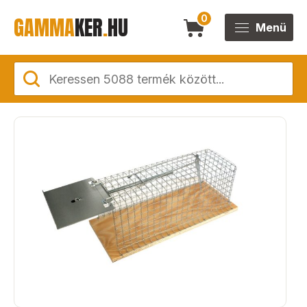
GAMMA
KER
.
HU
0
Menü