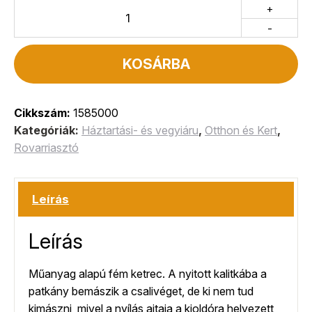
+
-
KOSÁRBA
Cikkszám:
1585000
Kategóriák:
Háztartási- és vegyiáru
,
Otthon és Kert
,
Rovarriasztó
Leírás
Leírás
Műanyag alapú fém ketrec. A nyitott kalitkába a
patkány bemászik a csalivéget, de ki nem tud
kimászni, mivel a nyílás ajtaja a kioldóra helyezett