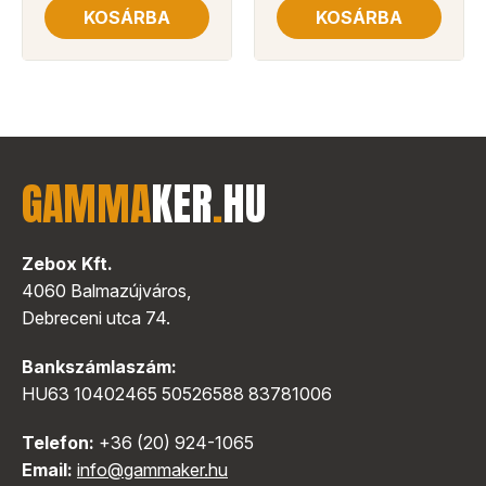
KOSÁRBA
KOSÁRBA
GAMMA
KER
.
HU
Zebox Kft.
4060 Balmazújváros,
Debreceni utca 74.
Bankszámlaszám:
HU63 10402465 50526588 83781006
Telefon:
+36 (20) 924-1065
Email:
info@gammaker.hu