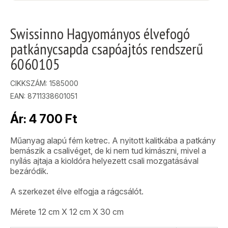
Swissinno Hagyományos élvefogó
patkánycsapda csapóajtós rendszerű
6060105
CIKKSZÁM:
1585000
EAN: 8711338601051
Ár:
4 700
Ft
Műanyag alapú fém ketrec. A nyitott kalitkába a patkány
bemászik a csalivéget, de ki nem tud kimászni, mivel a
nyílás ajtaja a kioldóra helyezett csali mozgatásával
bezáródik.
A szerkezet élve elfogja a rágcsálót.
Mérete 12 cm X 12 cm X 30 cm