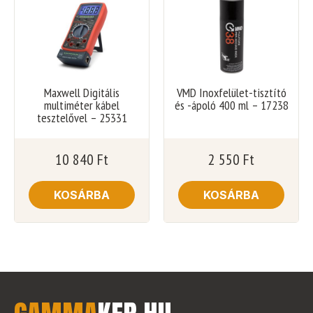
Maxwell Digitális
VMD Inoxfelület-tisztító
multiméter kábel
és -ápoló 400 ml – 17238
tesztelővel – 25331
10 840
Ft
2 550
Ft
KOSÁRBA
KOSÁRBA