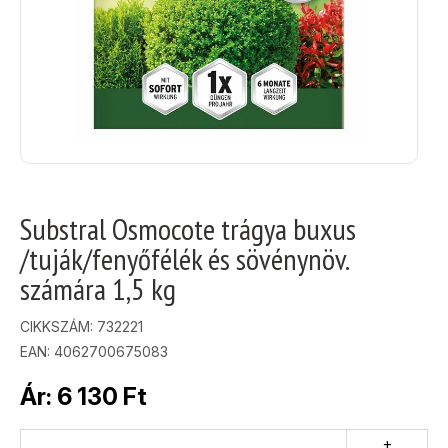
Substral Osmocote trágya buxus
/tuják/fenyőfélék és sövénynöv.
számára 1,5 kg
CIKKSZÁM:
732221
EAN: 4062700675083
Ár:
6 130
Ft
+