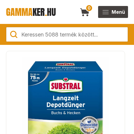
GAMMA
KER
.
HU
0
Menü