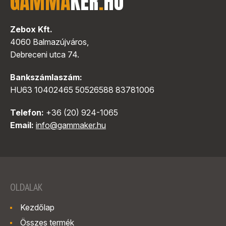
GAMMA
KER
.
HU
Zebox Kft.
4060 Balmazújváros,
Debreceni utca 74.
Bankszámlaszám:
HU63 10402465 50526588 83781006
Telefon:
+36 (20) 924-1065
Email:
info@gammaker.hu
OLDALAK
Kezdőlap
Összes termék