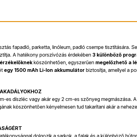
asztás fapadló, parketta, linóleum, padló csempe tisztítására. S
isztítja. A hatékony porszívózás érdekében
3 különböző prog
érzékelőknek
köszönhetően, egyszerűen
megelőzhető a lé
ét
egy 1500 mAh Li-Ion akkumulátor
biztosítja, amellyel a p
 AKADÁLYOKHOZ
 cm-es díszléc vagy akár egy 2 cm-es szőnyeg megmászása. A 
nak köszönhetően kényelmesen tud takarítani akár a nehezen
TASÁGÉRT
atékonysággal dolgozik a sarkok, a falak és a különböző búto