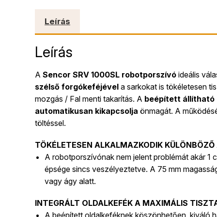
Leírás
Leírás
A
Sencor SRV 1000SL robotporszívó
ideális vál
szélső forgókeféjével
a sarkokat is tökéletesen t
mozgás / Fal menti takarítás. A
beépített állítható
automatikusan kikapcsolja
önmagát. A működés
töltéssel.
TÖKÉLETESEN ALKALMAZKODIK KÜLÖNBÖZŐ
A
robotporszívónak nem jelent problémát akár 1
épsége sincs veszélyeztetve. A 75 mm magasságá
vagy ágy alatt.
INTEGRÁLT OLDALKEFÉK A MAXIMÁLIS TISZ
A beépített oldalkeféknek köszönhetően, kiváló h