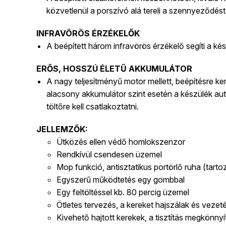
közvetlenül a porszívó alá tereli a szennyeződést 
INFRAVÖRÖS ÉRZÉKELŐK
A beépített három infravörös érzékelő segíti a ké
ERŐS, HOSSZÚ ÉLETŰ AKKUMULÁTOR
A nagy teljesítményű motor mellett, beépítésre ke
alacsony akkumulátor szint esetén a készülék auto
töltőre kell csatlakoztatni.
JELLEMZŐK:
Ütközés ellen védő homlokszenzor
Rendkívül csendesen üzemel
Mop funkció, antisztatikus portörlő ruha (tarto
Egyszerű működtetés egy gombbal
Egy feltöltéssel kb. 80 percig üzemel
Ötletes tervezés, a kereket hajszálak és vezeté
Kivehető hajtott kerekek, a tisztítás megkönny