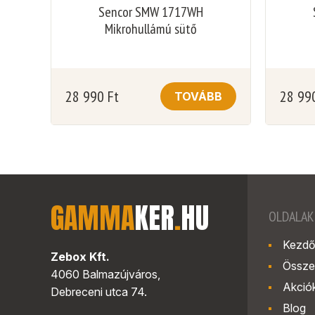
Sencor SMW 1717WH
Mikrohullámú sütő
28 990
Ft
28 99
TOVÁBB
GAMMA
KER
.
HU
OLDALAK
Kezdő
Zebox Kft.
Össze
4060 Balmazújváros,
Akció
Debreceni utca 74.
Blog