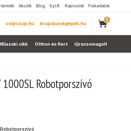
 termék
Akciók
Blog
Gy.I.K.
Kapcsolat
Fiókadatok
0
csipcsup.hu
krupskavegepek.hu
Műszaki cikk
Otthon és Kert
Újracsomagolt
1000SL Robotporszívó
Robotporszívó