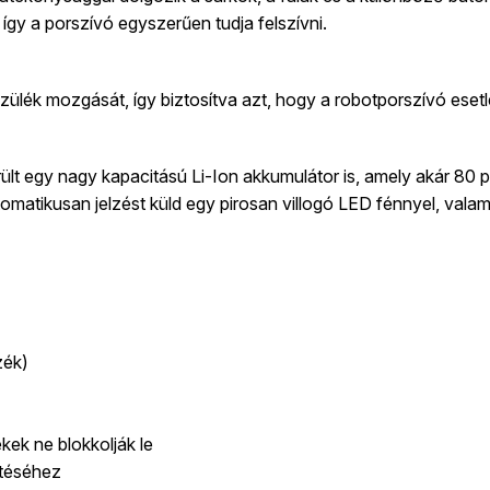
így a porszívó egyszerűen tudja felszívni.
szülék mozgását, így biztosítva azt, hogy a robotporszívó esetl
rült egy nagy kapacitású Li-Ion akkumulátor is, amely akár 80
matikusan jelzést küld egy pirosan villogó LED fénnyel, valami
zék)
kek ne blokkolják le
ítéséhez