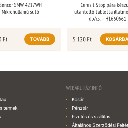
Sencor SMW 4217WH
Ceresit Stop pára kész
Mikrohullámú sütő
utántöltő tabletta illatm
db/cs. – H1660661
0
Ft
5 120
Ft
TOVÁBB
KOSÁRB
WEBÁRUHÁZ INFÓ
lap
Kosár
s termék
Pénztár
k
Fizetés és szállítás
Általános Szerződési Felté