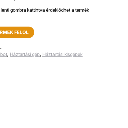
lenti gombra kattintva érdeklődhet a termék
RMÉK FELÖL
L
obot
,
Háztartási gép
,
Háztartási kisgépek