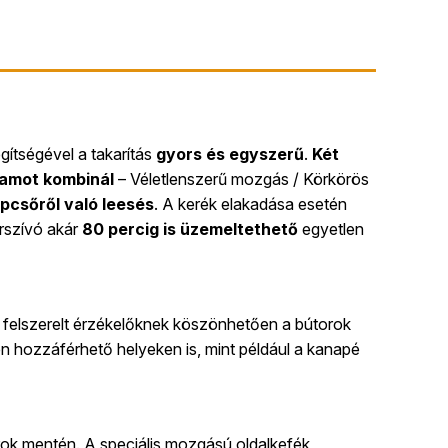
egítségével a takarítás
gyors és egyszerű
.
Két
ramot kombinál
– Véletlenszerű mozgás / Körkörös
pcsőről való leesés
. A kerék elakadása esetén
orszívó akár
80 percig is üzemeltethető
egyetlen
felszerelt érzékelőknek köszönhetően a bútorok
 hozzáférhető helyeken is, mint például a kanapé
rok mentén. A speciális mozgású oldalkefék,