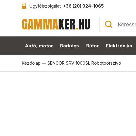
Ügyfélszolgálat:
+36 (20) 924-1065
GAMMA
KER
.
HU
Autó, motor
Barkács
Bútor
Elektronika
Kezdőlap
—
SENCOR SRV 1000SL Robotporszívó