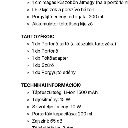
1 cm magas küszöbön átmegy (ha a portörlő ni
LED kijelzők a porszívó házon
Porgyűjtő edény térfogata: 200 ml
Akkumulátor töltöttség kijelző
TARTOZÉKOK:
1 db Portörlő tartó (a készülék tartozéka)
1 db Portörlő
1 db Töltőadapter
1 db Szűrő
1 db Porgyűjtő edény
TECHNIKAI INFORMÁCIÓK:
Tápfeszültség: Li-ion 1500 mAh
Teljesítmény: 15 W
Szívóteljesítmény: 10 W
Portartály kapacitása: 200 ml
Zajszint: 65 dB