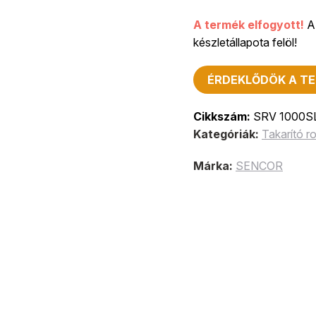
A termék elfogyott!
A 
készletállapota felöl!
ÉRDEKLŐDÖK A TE
Cikkszám:
SRV 1000S
Kategóriák:
Takarító r
Márka:
SENCOR