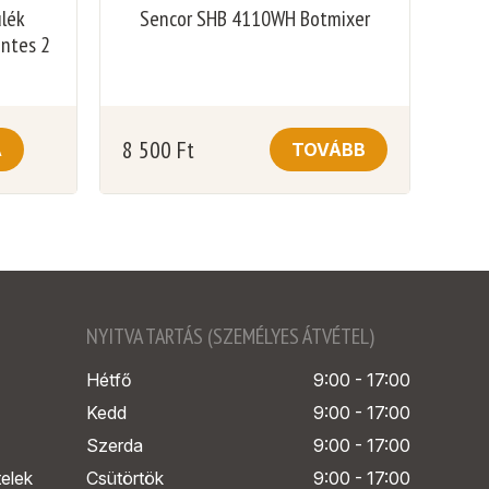
ülék
Sencor SHB 4110WH Botmixer
entes 2
8 500
Ft
A
TOVÁBB
NYITVA TARTÁS (SZEMÉLYES ÁTVÉTEL)
Hétfő
9:00 - 17:00
Kedd
9:00 - 17:00
Szerda
9:00 - 17:00
telek
Csütörtök
9:00 - 17:00