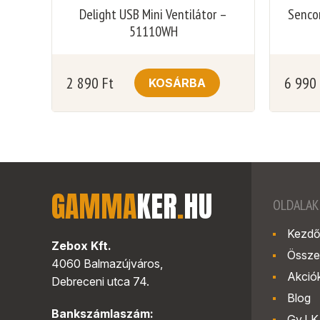
Delight USB Mini Ventilátor –
Senco
51110WH
2 890
Ft
6 990
KOSÁRBA
GAMMA
KER
.
HU
OLDALAK
Kezdő
Zebox Kft.
Össze
4060 Balmazújváros,
Akció
Debreceni utca 74.
Blog
Bankszámlaszám:
Gy.I.K