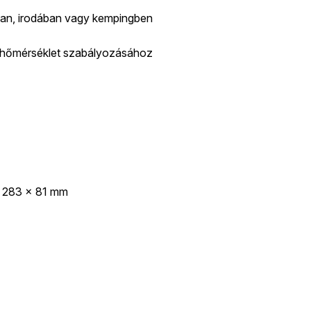
zban, irodában vagy kempingben
t hőmérséklet szabályozásához
× 283 × 81 mm