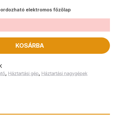
ordozható elektromos főzőlap
KOSÁRBA
K
ütő
,
Háztartási gép
,
Háztartási nagygépek