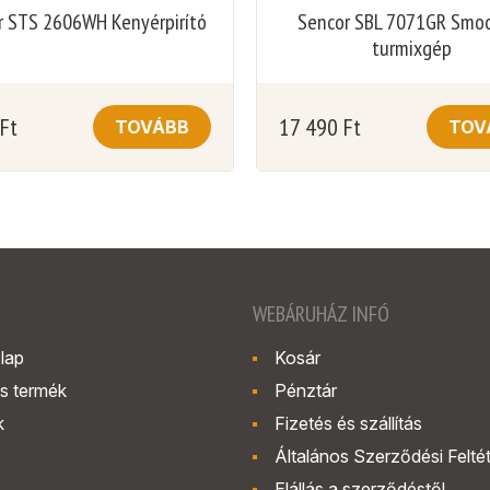
r STS 2606WH Kenyérpirító
Sencor SBL 7071GR Smo
turmixgép
Ft
17 490
Ft
TOVÁBB
TOV
WEBÁRUHÁZ INFÓ
lap
Kosár
s termék
Pénztár
k
Fizetés és szállítás
Általános Szerződési Felté
.
Elállás a szerződéstől