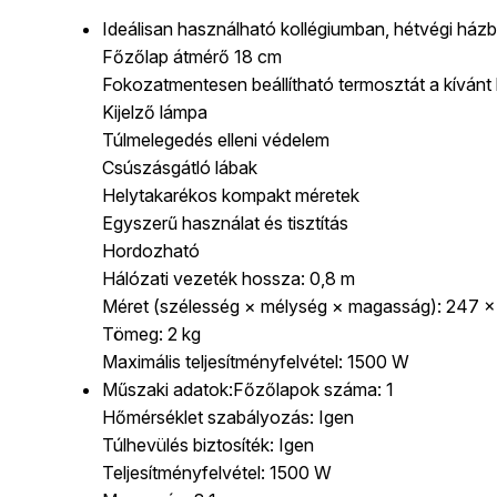
Ideálisan használható kollégiumban, hétvégi há
Főzőlap átmérő 18 cm
Fokozatmentesen beállítható termosztát a kíván
Kijelző lámpa
Túlmelegedés elleni védelem
Csúszásgátló lábak
Helytakarékos kompakt méretek
Egyszerű használat és tisztítás
Hordozható
Hálózati vezeték hossza: 0,8 m
Méret (szélesség × mélység × magasság): 247 
Tömeg: 2 kg
Maximális teljesítményfelvétel: 1500 W
Műszaki adatok:Főzőlapok száma: 1
Hőmérséklet szabályozás: Igen
Túlhevülés biztosíték: Igen
Teljesítményfelvétel: 1500 W