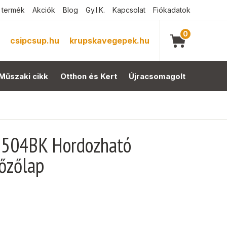
 termék
Akciók
Blog
Gy.I.K.
Kapcsolat
Fiókadatok
0
csipcsup.hu
krupskavegepek.hu
Műszaki cikk
Otthon és Kert
Újracsomagolt
1504BK Hordozható
őzőlap