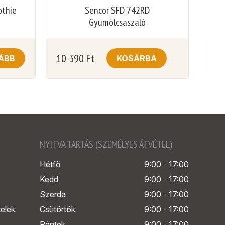
othie
Sencor SFD 742RD
Gyümölcsaszaló
10 390
Ft
ÁBB
KOSÁRBA
NYITVA TARTÁS (SZEMÉLYES ÁTVÉTEL)
Hétfő
9:00 - 17:00
Kedd
9:00 - 17:00
Szerda
9:00 - 17:00
telek
Csütörtök
9:00 - 17:00
Péntek
9:00 - 17:00