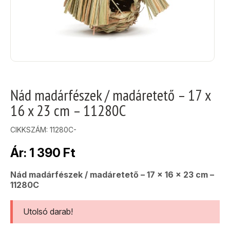
Nád madárfészek / madáretető – 17 x
16 x 23 cm – 11280C
CIKKSZÁM:
11280C-
Ár:
1 390
Ft
Nád madárfészek / madáretető – 17 x 16 x 23 cm –
11280C
Utolsó darab!