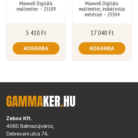
Maxwell Digitális
Maxwell Digitális
multiméter – 25109
multiméter, induktivitás
méréssel – 25304
5 410
Ft
17 040
Ft
KOSÁRBA
KOSÁRBA
GAMMA
KER
.
HU
Zebox Kft.
4060 Balmazújváros,
Debreceni utca 74.