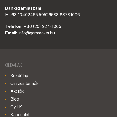
Bankszámlaszám:
HU63 10402465 50526588 83781006
Telefon:
+36 (20) 924-1065
Email:
info@gammaker.hu
OLDALAK
Kezdőlap
Összes termék
Akciók
Blog
Gy.I.K.
Kapcsolat