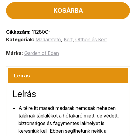
KOSÁRBA
Cikkszám:
11280C-
Kategóriák:
Madáretető
,
Kert
,
Otthon és Kert
Márka:
Garden of Eden
Leírás
Leírás
A télre itt maradt madarak nemcsak nehezen
találnak táplálékot a hótakaró miatt, de védett,
biztonságos és fagymentes lakhelyet is
keresniük kell. Ebben segíthetünk nekik a