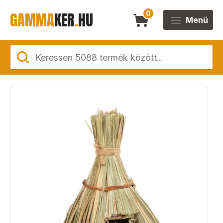
GAMMA
KER
.
HU
0
Menü