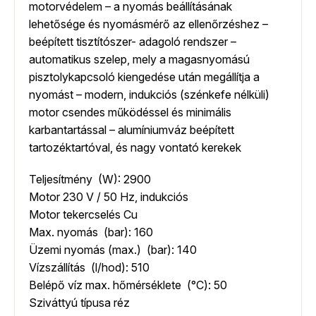
motorvédelem – a nyomás beállításának
lehetősége és nyomásmérő az ellenőrzéshez –
beépített tisztítószer- adagoló rendszer –
automatikus szelep, mely a magasnyomású
pisztolykapcsoló kiengedése után megállítja a
nyomást – modern, indukciós (szénkefe nélküli)
motor csendes működéssel és minimális
karbantartással – alumíniumváz beépített
tartozéktartóval, és nagy vontató kerekek
Teljesítmény (W): 2900
Motor 230 V / 50 Hz, indukciós
Motor tekercselés Cu
Max. nyomás (bar): 160
Üzemi nyomás (max.) (bar): 140
Vízszállítás (l/hod): 510
Belépő víz max. hőmérséklete (°C): 50
Sziváttyú típusa réz