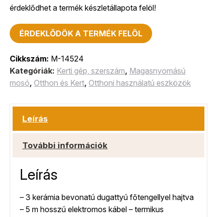
érdeklődhet a termék készletállapota felöl!
ÉRDEKLŐDÖK A TERMÉK FELÖL
Cikkszám:
M-14524
Kategóriák:
Kerti gép, szerszám
,
Magasnyomású
mosó
,
Otthon és Kert
,
Otthoni használatú eszközök
Leírás
További információk
Leírás
– 3 kerámia bevonatú dugattyú főtengellyel hajtva
– 5 m hosszú elektromos kábel – termikus