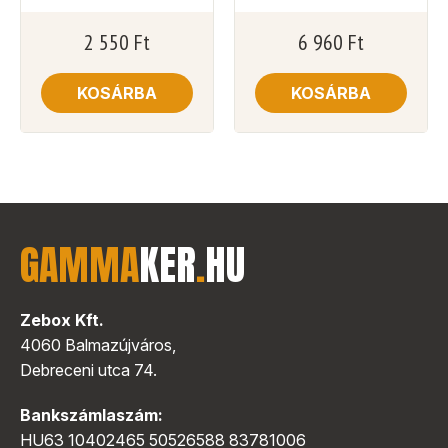
2 550
Ft
6 960
Ft
KOSÁRBA
KOSÁRBA
GAMMA
KER
.
HU
Zebox Kft.
4060 Balmazújváros,
Debreceni utca 74.
Bankszámlaszám:
HU63 10402465 50526588 83781006