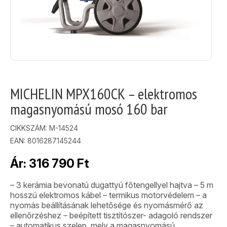
MICHELIN MPX160CK – elektromos
magasnyomású mosó 160 bar
CIKKSZÁM:
M-14524
EAN: 8016287145244
Ár:
316 790
Ft
– 3 kerámia bevonatú dugattyú főtengellyel hajtva – 5 m
hosszú elektromos kábel – termikus motorvédelem – a
nyomás beállításának lehetősége és nyomásmérő az
ellenőrzéshez – beépített tisztítószer- adagoló rendszer
– automatikus szelep, mely a magasnyomású