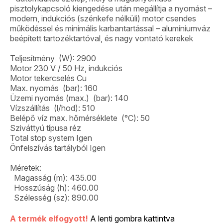
pisztolykapcsoló kiengedése után megállítja a nyomást –
modern, indukciós (szénkefe nélküli) motor csendes
működéssel és minimális karbantartással – alumíniumváz
beépített tartozéktartóval, és nagy vontató kerekek
Teljesítmény (W): 2900
Motor 230 V / 50 Hz, indukciós
Motor tekercselés Cu
Max. nyomás (bar): 160
Üzemi nyomás (max.) (bar): 140
Vízszállítás (l/hod): 510
Belépő víz max. hőmérséklete (°C): 50
Sziváttyú típusa réz
Total stop system Igen
Önfelszívás tartályból Igen
Méretek:
Magasság (m): 435.00
Hosszúság (h): 460.00
Szélesség (sz): 890.00
A termék elfogyott!
A lenti gombra kattintva