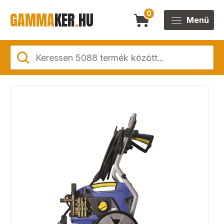
GAMMA
KER
.
HU
0
Menü