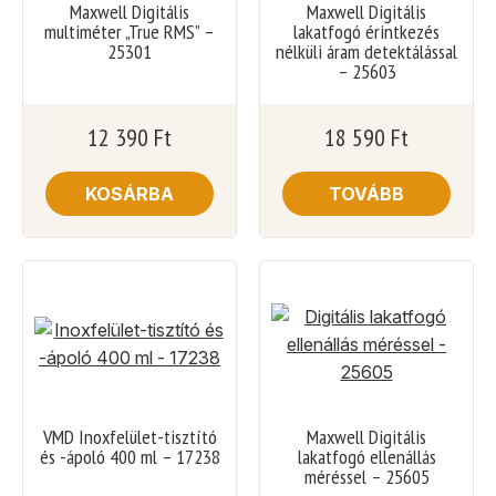
Maxwell Digitális
Maxwell Digitális
multiméter „True RMS” –
lakatfogó érintkezés
25301
nélküli áram detektálással
– 25603
12 390
Ft
18 590
Ft
KOSÁRBA
TOVÁBB
VMD Inoxfelület-tisztító
Maxwell Digitális
és -ápoló 400 ml – 17238
lakatfogó ellenállás
méréssel – 25605