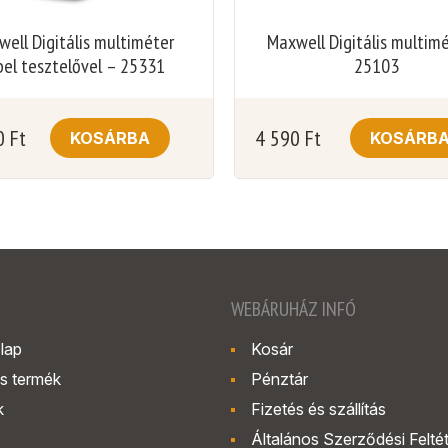
ell Digitális multiméter
Maxwell Digitális multim
bel tesztelővel – 25331
25103
0
Ft
4 590
Ft
KOSÁRBA
KOSÁRB
WEBÁRUHÁZ INFÓ
lap
Kosár
s termék
Pénztár
k
Fizetés és szállítás
Általános Szerződési Felté