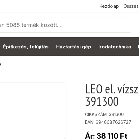
Kezdőlap
Összes
Építkezés, felújítás
Háztartási gép
Irodatechnika
0
LEO el. vízs
391300
CIKKSZÁM:
391300
EAN: 6946687626727
Ár:
38 110
Ft