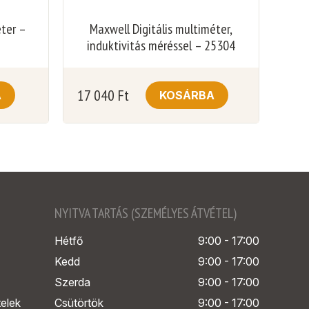
éter –
Maxwell Digitális multiméter,
induktivitás méréssel – 25304
17 040
Ft
A
KOSÁRBA
NYITVA TARTÁS (SZEMÉLYES ÁTVÉTEL)
Hétfő
9:00 - 17:00
Kedd
9:00 - 17:00
Szerda
9:00 - 17:00
telek
Csütörtök
9:00 - 17:00