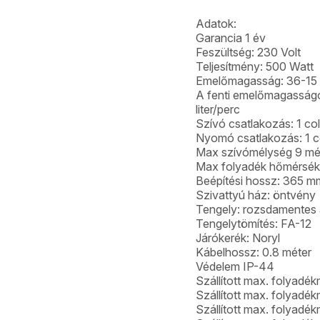
Adatok:
Garancia 1 év
Feszültség: 230 Volt
Teljesítmény: 500 Watt
Emelőmagasság: 36-15
A fenti emelőmagasságok
liter/perc
Szívó csatlakozás: 1 col
Nyomó csatlakozás: 1 co
Max szívómélység 9 mé
Max folyadék hőmérsékl
Beépítési hossz: 365 m
Szivattyú ház: öntvény
Tengely: rozsdamentes 
Tengelytömítés: FA-12
Járókerék: Noryl
Kábelhossz: 0.8 méter
Védelem IP-44
Szállított max. folyadék
Szállított max. folyadék
Szállított max. folyadék