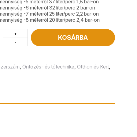
mennyiség -5 méterről 37 liter/perc 1,8 bar-on
mennyiség -6 méterről 32 liter/perc 2 bar-on
mennyiség -7 méterről 25 liter/perc 2,2 bar-on
mennyiség -8 méterről 20 liter/perc 2,4 bar-on
+
KOSÁRBA
-
 szerszám
,
Öntözés- és tótechnika
,
Otthon és Kert
,