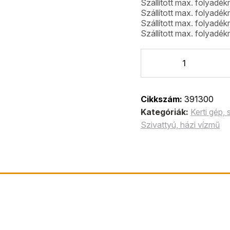
Szállított max. folyadék
Szállított max. folyadék
Szállított max. folyadék
Szállított max. folyadék
Cikkszám:
391300
Kategóriák:
Kerti gép,
Szivattyú, házi vízmű