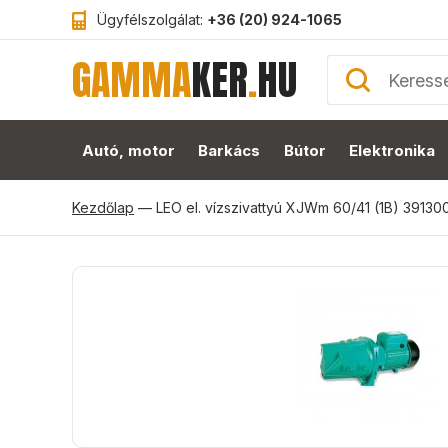
Ügyfélszolgálat:
+36 (20) 924-1065
GAMMA
KER
.
HU
Autó, motor
Barkács
Bútor
Elektronika
Kezdőlap
—
LEO el. vízszivattyú XJWm 60/41 (1B) 39130