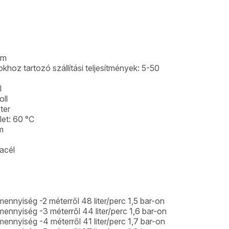
 m
hoz tartozó szállítási teljesítmények: 5-50
l
ll
ter
et: 60 °C
m
acél
mennyiség -2 méterről 48 liter/perc 1,5 bar-on
mennyiség -3 méterről 44 liter/perc 1,6 bar-on
mennyiség -4 méterről 41 liter/perc 1,7 bar-on