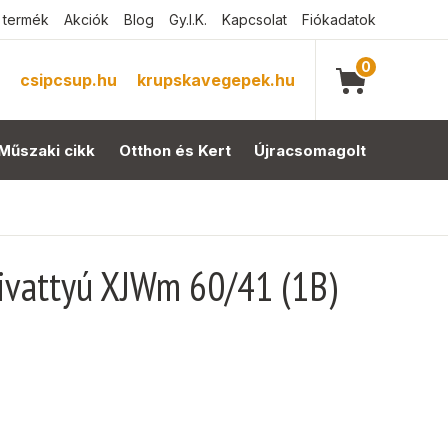
 termék
Akciók
Blog
Gy.I.K.
Kapcsolat
Fiókadatok
0
csipcsup.hu
krupskavegepek.hu
Műszaki cikk
Otthon és Kert
Újracsomagolt
zivattyú XJWm 60/41 (1B)