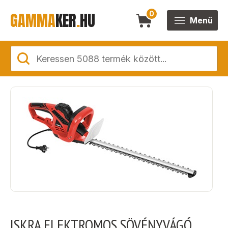
GAMMA
KER
.
HU
0
Menü
ISKRA ELEKTROMOS SÖVÉNYVÁGÓ