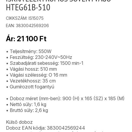
HTEG61B-510
CIKKSZÁM:
IS15075
EAN: 3830042569206
Ár:
21 100
Ft
• Teljesítmény: 550W
• Feszültség: 230-240V~50Hz
• Szabadjárati sebesség: 1500 min-1
• Vágási hossz: 510 mm
• Vágási szélesség: O 16 mm
• Vezetékhossz: 35 cm
• Gumírozott fogantyú
• Doboz méret (mm-ben): 900 (H) x 165 (SZ) x 185 (M)
• Nettó súly: 1,6 kg
• Bruttó súly: 2,6 kg
Külső doboz
Doboz EAN kódja: 3830042569244