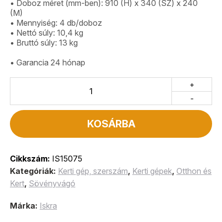
• Doboz méret (mm-ben): 910 (H) x 340 (SZ) x 240
(M)
• Mennyiség: 4 db/doboz
• Nettó súly: 10,4 kg
• Bruttó súly: 13 kg
• Garancia 24 hónap
+
-
KOSÁRBA
Cikkszám:
IS15075
Kategóriák:
Kerti gép, szerszám
,
Kerti gépek
,
Otthon és
Kert
,
Sövényvágó
Márka:
Iskra