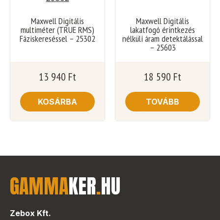
Maxwell Digitális
Maxwell Digitális
multiméter (TRUE RMS)
lakatfogó érintkezés
Fáziskereséssel – 25302
nélküli áram detektálással
– 25603
13 940
Ft
18 590
Ft
KOSÁRBA
TOVÁBB
GAMMA
KER
.
HU
Zebox Kft.