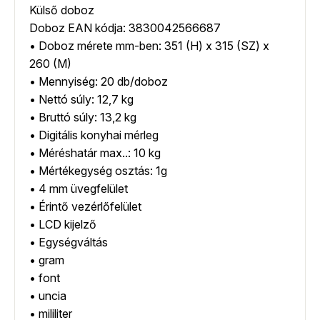
Külső doboz
Doboz EAN kódja: 3830042566687
• Doboz mérete mm-ben: 351 (H) x 315 (SZ) x
260 (M)
• Mennyiség: 20 db/doboz
• Nettó súly: 12,7 kg
• Bruttó súly: 13,2 kg
• Digitális konyhai mérleg
• Méréshatár max..: 10 kg
• Mértékegység osztás: 1g
• 4 mm üvegfelület
• Érintő vezérlőfelület
• LCD kijelző
• Egységváltás
• gram
• font
• uncia
• mililiter