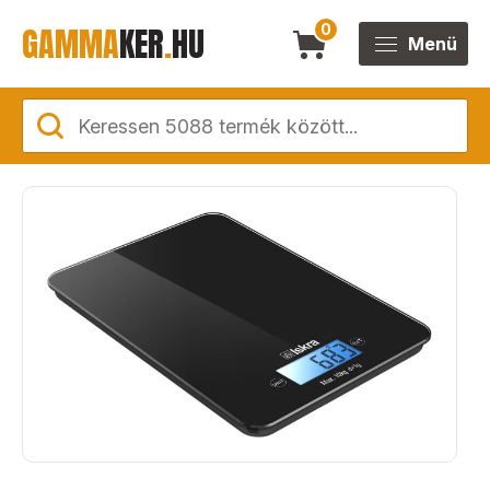
GAMMA
KER
.
HU
0
Menü