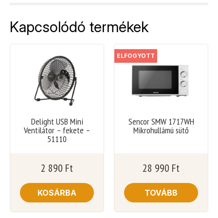
Kapcsolódó termékek
ELFOGYOTT
Delight USB Mini
Sencor SMW 1717WH
Ventilátor – fekete –
Mikrohullámú sütő
51110
2 890
Ft
28 990
Ft
KOSÁRBA
TOVÁBB