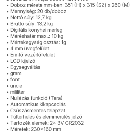
• Doboz mérete mm-ben: 351 (H) x 315 (SZ) x 260 (M)
• Mennyiség: 20 db/doboz
• Nettó súly: 12,7 kg
• Bruttó súly: 13,2 kg
• Digitális konyhai mérleg
• Méréshatár max..: 10 kg
• Mértékegység osztás: 1g
• 4 mm üvegfelület
• Érintő vezérlőfelület
• LCD kijelző
• Egységváltás
• gram
• font
• uncia
• mililiter
• Nullázás funkció (Tara)
• Automatikus kikapcsolás
• Csúszásmentes talapzat
• Túlterhelés és elemmerülés jelző
• Tartozék elemek: 2x 3V CR2032
• Méretek: 230×160 mm