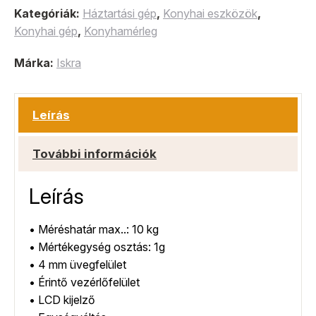
Kategóriák:
Háztartási gép
,
Konyhai eszközök
,
Konyhai gép
,
Konyhamérleg
Márka:
Iskra
Leírás
További információk
Leírás
• Méréshatár max..: 10 kg
• Mértékegység osztás: 1g
• 4 mm üvegfelület
• Érintő vezérlőfelület
• LCD kijelző