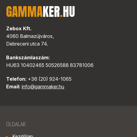
GAMMA
KER
.
HU
Zebox Kft.
4060 Balmazújváros,
Debreceni utca 74.
Bankszámlaszám:
HU63 10402465 50526588 83781006
Telefon:
+36 (20) 924-1065
Email:
info@gammaker.hu
OLDALAK
Kezdőlap