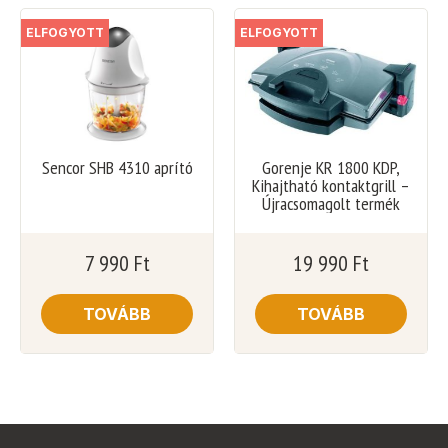
ELFOGYOTT
ELFOGYOTT
Sencor SHB 4310 aprító
Gorenje KR 1800 KDP,
Kihajtható kontaktgrill –
Újracsomagolt termék
7 990
Ft
19 990
Ft
TOVÁBB
TOVÁBB