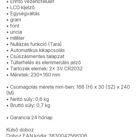
• Érintő vezérlőfelület
• LCD kijelző
• Egységváltás
• gram
• font
• uncia
• mililiter
• Nullázás funkció (Tara)
• Automatikus kikapcsolás
• Csúszásmentes talapzat
• Túlterhelés és elemmerülés jelző
• Tartozék elemek: 2x 3V CR2032
• Méretek: 230×160 mm
• Csomagolás mérete mm-ben: 168 (H) x 30 (SZ) x 240
(M)
• Nettó súly: 0,6 kg
• Bruttó súly: 0,7 kg
• Garancia 24 hónap
Külső doboz
Doboz EAN kódja: 3830042566106