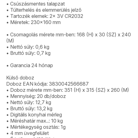
• Csúszásmentes talapzat
• Túlterhelés és elemmerülés jelző
• Tartozék elemek: 2x 3V CR2032
• Méretek: 230×160 mm
• Csomagolás mérete mm-ben: 168 (H) x 30 (SZ) x 240
(M)
• Nettó súly: 0,6 kg
• Bruttó súly: 0,7 kg
• Garancia 24 hónap
Külső doboz
Doboz EAN kódja: 3830042566687
• Doboz mérete mm-ben: 351 (H) x 315 (SZ) x 260 (M)
• Mennyiség: 20 db/doboz
• Nettó súly: 12,7 kg
• Bruttó súly: 13,2 kg
• Digitális konyhai mérleg
• Méréshatár max..: 10 kg
• Mértékegység osztás: 1g
• 4 mm üvegfelület