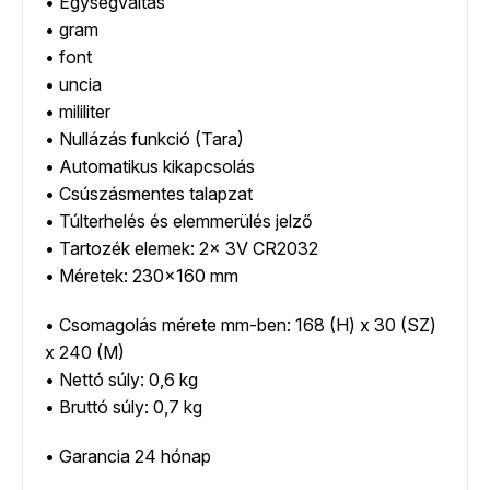
• Egységváltás
• gram
• font
• uncia
• mililiter
• Nullázás funkció (Tara)
• Automatikus kikapcsolás
• Csúszásmentes talapzat
• Túlterhelés és elemmerülés jelző
• Tartozék elemek: 2x 3V CR2032
• Méretek: 230×160 mm
• Csomagolás mérete mm-ben: 168 (H) x 30 (SZ)
x 240 (M)
• Nettó súly: 0,6 kg
• Bruttó súly: 0,7 kg
• Garancia 24 hónap