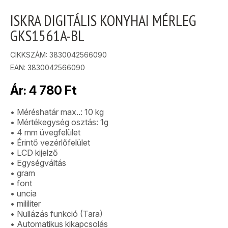
ISKRA DIGITÁLIS KONYHAI MÉRLEG
GKS1561A-BL
CIKKSZÁM:
3830042566090
EAN: 3830042566090
Ár:
4 780
Ft
• Méréshatár max..: 10 kg
• Mértékegység osztás: 1g
• 4 mm üvegfelület
• Érintő vezérlőfelület
• LCD kijelző
• Egységváltás
• gram
• font
• uncia
• mililiter
• Nullázás funkció (Tara)
• Automatikus kikapcsolás