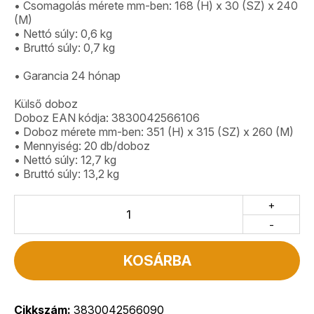
• Csomagolás mérete mm-ben: 168 (H) x 30 (SZ) x 240
(M)
• Nettó súly: 0,6 kg
• Bruttó súly: 0,7 kg
• Garancia 24 hónap
Külső doboz
Doboz EAN kódja: 3830042566106
• Doboz mérete mm-ben: 351 (H) x 315 (SZ) x 260 (M)
• Mennyiség: 20 db/doboz
• Nettó súly: 12,7 kg
• Bruttó súly: 13,2 kg
+
-
KOSÁRBA
Cikkszám:
3830042566090