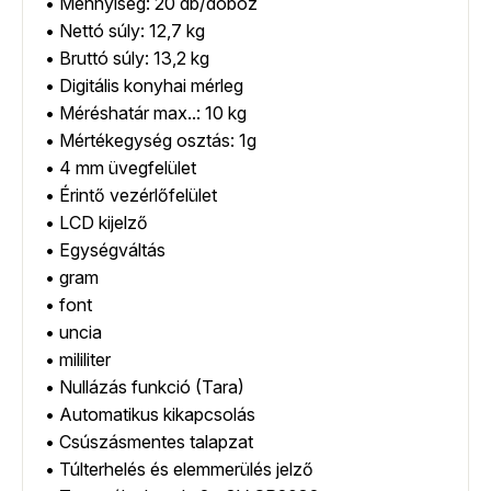
• Mennyiség: 20 db/doboz
• Nettó súly: 12,7 kg
• Bruttó súly: 13,2 kg
• Digitális konyhai mérleg
• Méréshatár max..: 10 kg
• Mértékegység osztás: 1g
• 4 mm üvegfelület
• Érintő vezérlőfelület
• LCD kijelző
• Egységváltás
• gram
• font
• uncia
• mililiter
• Nullázás funkció (Tara)
• Automatikus kikapcsolás
• Csúszásmentes talapzat
• Túlterhelés és elemmerülés jelző