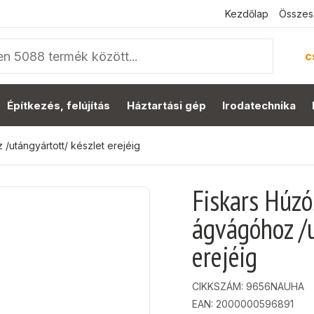
Kezdőlap
Összes
c
Építkezés, felújítás
Háztartási gép
Irodatechnika
utángyártott/ készlet erejéig
Fiskars Húz
ágvágóhoz /u
erejéig
CIKKSZÁM:
9656NAUHA
EAN: 2000000596891