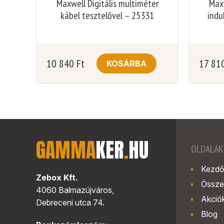
Maxwell Digitális multiméter
Maxw
kábel tesztelővel – 25331
indu
10 840
Ft
17 81
KOSÁRBA
GAMMA
KER
.
HU
OLDALAK
Kezdő
Zebox Kft.
Össze
4060 Balmazújváros,
Akció
Debreceni utca 74.
Blog