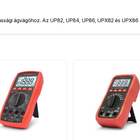
gassági ágvágóhoz. Az UP82, UP84, UP86, UPX82 és UPX86 ág