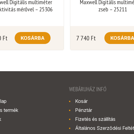
ell Digitális multiméter
Maxwell Digitális multim
ktivitás mérővel – 25306
zseb – 25211
0
Ft
7 740
Ft
KOSÁRBA
KOSÁRB
WEBÁRUHÁZ INFÓ
lap
Kosár
s termék
Pénztár
k
Fizetés és szállítás
Általános Szerződési Felté