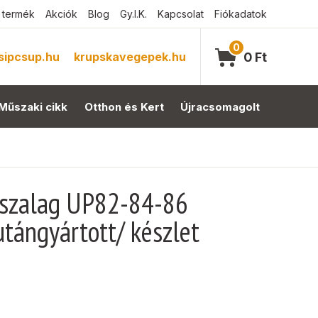
 termék
Akciók
Blog
Gy.I.K.
Kapcsolat
Fiókadatok
0
sipcsup.hu
krupskavegepek.hu
0
Ft
Műszaki cikk
Otthon és Kert
Újracsomagolt
ószalag UP82-84-86
tángyártott/ készlet