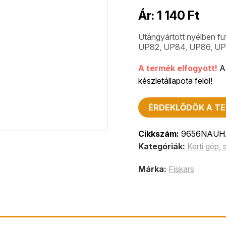
Ár:
1 140
Ft
Utángyártott nyélben f
UP82, UP84, UP86, UPX
A termék elfogyott!
A 
készletállapota felöl!
ÉRDEKLŐDÖK A TE
Cikkszám:
9656NAUH
Kategóriák:
Kerti gép,
Márka:
Fiskars