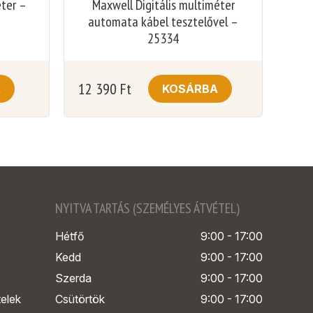
éter –
Maxwell Digitális multiméter
automata kábel tesztelővel –
25334
12 390
Ft
A
KOSÁRBA
NYITVA TARTÁS (SZEMÉLYES ÁTVÉTEL)
Hétfő
9:00 - 17:00
Kedd
9:00 - 17:00
Szerda
9:00 - 17:00
telek
Csütörtök
9:00 - 17:00