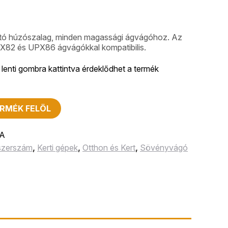
utó húzószalag, minden magassági ágvágóhoz. Az
82 és UPX86 ágvágókkal kompatibilis.
lenti gombra kattintva érdeklődhet a termék
RMÉK FELÖL
A
 szerszám
,
Kerti gépek
,
Otthon és Kert
,
Sövényvágó