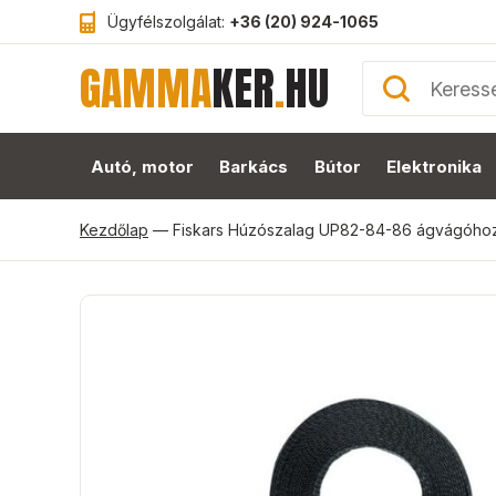
Ügyfélszolgálat:
+36 (20) 924-1065
GAMMA
KER
.
HU
Autó, motor
Barkács
Bútor
Elektronika
Kezdőlap
—
Fiskars Húzószalag UP82-84-86 ágvágóhoz /