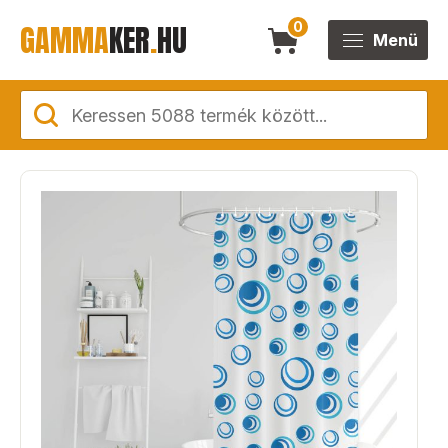
GAMMA
KER
.
HU
0
Menü