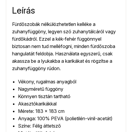
Leírás
Fürdőszobák nélkülözhetetlen kelléke a
zuhanyfüggöny, legyen szó zuhanytálcáról vagy
fürdőkádról. Ezzel a kék-fehér függönnyel
biztosan nem tud melléfogni, minden fürdőszoba
hangulatát feldobja. Használata egyszerű, csak
akassza be a lyukakba a karikákat és rögzítse a
zuhanyfüggöny rúdon.
Vékony, rugalmas anyagból
Nagyméretű függöny
Könnyen tisztán tartható
Akasztókarikákkal
Mérete: 183 x 183 cm
Anyaga: 100% PEVA (polietilén-vinil-acetát)
Színe: Félig áttetsző