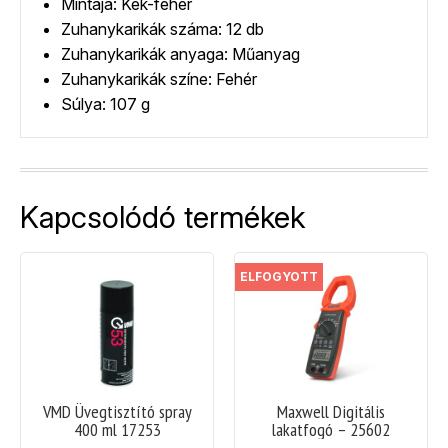
Mintája: Kék-fehér
Zuhanykarikák száma: 12 db
Zuhanykarikák anyaga: Műanyag
Zuhanykarikák színe: Fehér
Súlya: 107 g
Kapcsolódó termékek
ELFOGYOTT
VMD Üvegtisztító spray
Maxwell Digitális
400 ml 17253
lakatfogó – 25602