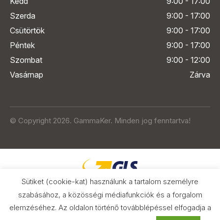
Kedd
9:00 - 17:00
Szerda
9:00 - 17:00
Csütörtök
9:00 - 17:00
Péntek
9:00 - 17:00
Szombat
9:00 - 12:00
Vasárnap
Zárva
© Copyright 2026. GammaKer. Minden jog fenntartva!
Sütiket (cookie-kat) használunk a tartalom személyre
szabásához, a közösségi médiafunkciók és a forgalom
elemzéséhez. Az oldalon történő továbblépéssel elfogadja a
Árak és paraméterek összehasonlítása
az Árukeresőn