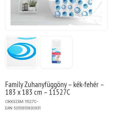
Family Zuhanyfüggöny – kék-fehér –
183 x 183 cm – 11527C
CIKKSZÁM:
11527C-
EAN: 5055610830931