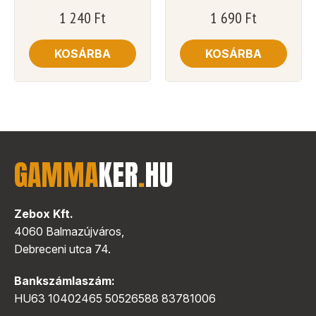
1 240
Ft
1 690
Ft
KOSÁRBA
KOSÁRBA
GAMMA
KER
.
HU
Zebox Kft.
4060 Balmazújváros,
Debreceni utca 74.
Bankszámlaszám:
HU63 10402465 50526588 83781006