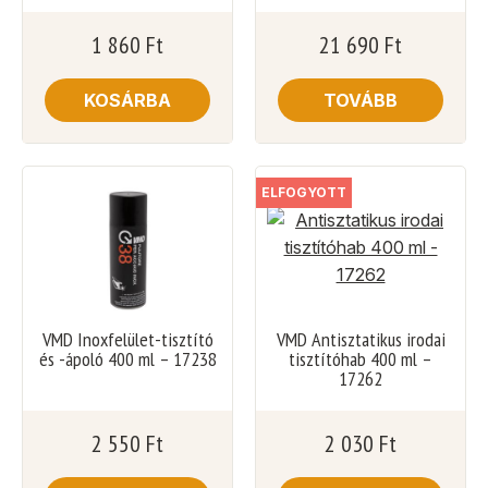
1 860
Ft
21 690
Ft
KOSÁRBA
TOVÁBB
ELFOGYOTT
VMD Inoxfelület-tisztító
VMD Antisztatikus irodai
és -ápoló 400 ml – 17238
tisztítóhab 400 ml –
17262
2 550
Ft
2 030
Ft