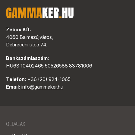
GAMMA
KER
.
HU
Zebox Kft.
4060 Balmazújváros,
Debreceni utca 74.
Bankszámlaszám:
HU63 10402465 50526588 83781006
Telefon:
+36 (20) 924-1065
Email:
info@gammaker.hu
OLDALAK