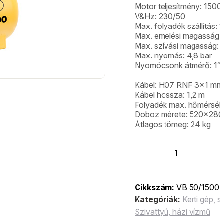
Motor teljesítmény: 15
V&Hz: 230/50
Max. folyadék szállítás: 
Max. emelési magasság
Max. szívási magasság:
Max. nyomás: 4,8 bar
Nyomócsonk átmérő: 1
Kábel: H07 RNF 3×1 m
Kábel hossza: 1,2 m
Folyadék max. hőmérsék
Doboz mérete: 520x2
Átlagos tömeg: 24 kg
Cikkszám:
VB 50/1500
Kategóriák:
Kerti gép,
Szivattyú, házi vízmű