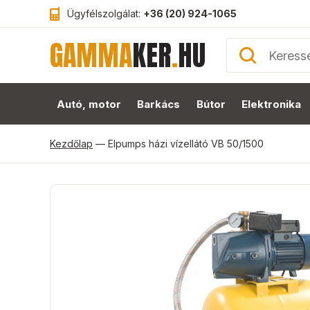
Ügyfélszolgálat:
+36 (20) 924-1065
GAMMA
KER
.
HU
Autó, motor
Barkács
Bútor
Elektronika
Kezdőlap
—
Elpumps házi vízellátó VB 50/1500