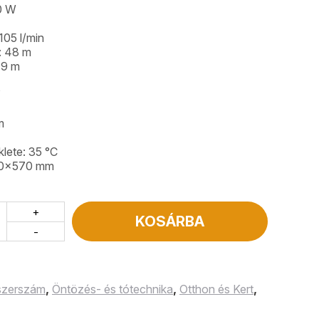
00 W
105 l/min
: 48 m
 9 m
″
m
lete: 35 °C
80x570 mm
+
KOSÁRBA
-
 szerszám
,
Öntözés- és tótechnika
,
Otthon és Kert
,