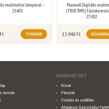
ális multiméter lámpával –
Maxwell Digitális multi
25401
(TRUE RMS) Fáziskeresés
25302
Ft
13 940
Ft
TOVÁBB
KOSÁRB
WEBÁRUHÁZ INFÓ
lap
Kosár
s termék
Pénztár
k
Fizetés és szállítás
Általános Szerződési Felté