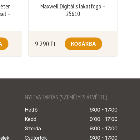
méter
Maxwell Digitális lakatfogó –
sel –
25610
9 290
Ft
A
KOSÁRBA
NYITVA TARTÁS (SZEMÉLYES ÁTVÉTEL)
Hétfő
9:00 - 17:00
Kedd
9:00 - 17:00
Szerda
9:00 - 17:00
telek
Csütörtök
9:00 - 17:00