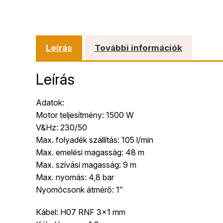
Leírás
További információk
Leírás
Adatok:
Motor teljesítmény: 1500 W
V&Hz: 230/50
Max. folyadék szállítás: 105 l/min
Max. emelési magasság: 48 m
Max. szívási magasság: 9 m
Max. nyomás: 4,8 bar
Nyomócsonk átmérő: 1″
Kábel: H07 RNF 3×1 mm