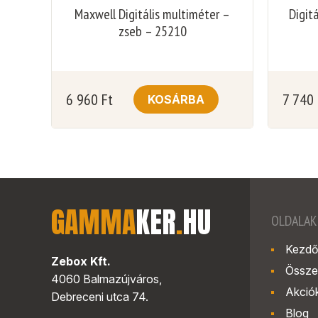
Maxwell Digitális multiméter –
Digit
zseb – 25210
6 960
Ft
7 740
KOSÁRBA
GAMMA
KER
.
HU
OLDALAK
Kezdő
Zebox Kft.
Össze
4060 Balmazújváros,
Akció
Debreceni utca 74.
Blog