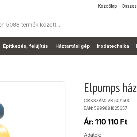
Kezdőlap
Összes
Építkezés, felújítás
Háztartási gép
Irodatechnika
Elpumps ház
CIKKSZÁM:
VB 50/1500
EAN: 5999881825657
Ár:
110 110
Ft
Adatok: