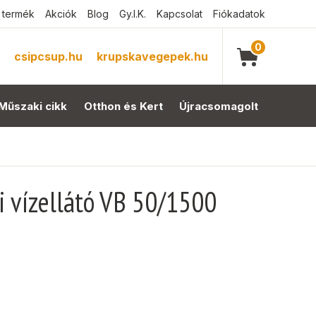
 termék
Akciók
Blog
Gy.I.K.
Kapcsolat
Fiókadatok
0
csipcsup.hu
krupskavegepek.hu
Műszaki cikk
Otthon és Kert
Újracsomagolt
i vízellátó VB 50/1500