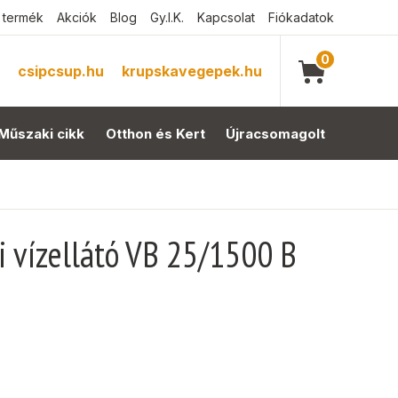
 termék
Akciók
Blog
Gy.I.K.
Kapcsolat
Fiókadatok
0
csipcsup.hu
krupskavegepek.hu
Műszaki cikk
Otthon és Kert
Újracsomagolt
i vízellátó VB 25/1500 B