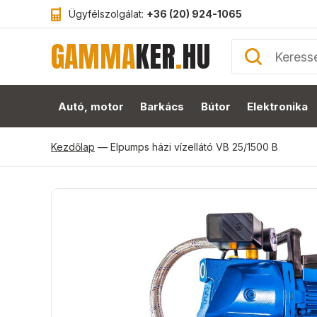
Ügyfélszolgálat:
+36 (20) 924-1065
GAMMA
KER
.
HU
Autó, motor
Barkács
Bútor
Elektronika
Kezdőlap
—
Elpumps házi vízellátó VB 25/1500 B