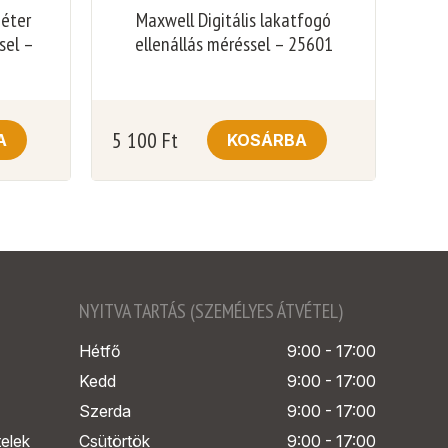
méter
Maxwell Digitális lakatfogó
sel –
ellenállás méréssel – 25601
5 100
Ft
A
KOSÁRBA
NYITVA TARTÁS (SZEMÉLYES ÁTVÉTEL)
Hétfő
9:00 - 17:00
Kedd
9:00 - 17:00
Szerda
9:00 - 17:00
telek
Csütörtök
9:00 - 17:00