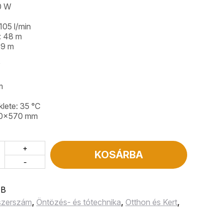
00 W
105 l/min
: 48 m
 9 m
″
m
lete: 35 °C
80x570 mm
+
KOSÁRBA
-
 B
 szerszám
,
Öntözés- és tótechnika
,
Otthon és Kert
,