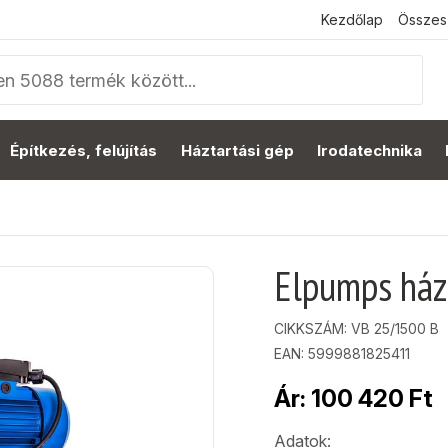
Kezdőlap
Összes
Építkezés, felújítás
Háztartási gép
Irodatechnika
Elpumps ház
CIKKSZÁM:
VB 25/1500 B
EAN: 5999881825411
Ár:
100 420
Ft
Adatok: