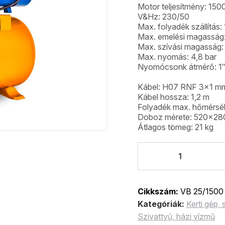
Motor teljesítmény: 15
V&Hz: 230/50
Max. folyadék szállítás: 
Max. emelési magasság
Max. szívási magasság:
Max. nyomás: 4,8 bar
Nyomócsonk átmérő: 1
Kábel: H07 RNF 3×1 m
Kábel hossza: 1,2 m
Folyadék max. hőmérsék
Doboz mérete: 520x2
Átlagos tömeg: 21 kg
Cikkszám:
VB 25/1500
Kategóriák:
Kerti gép,
Szivattyú, házi vízmű