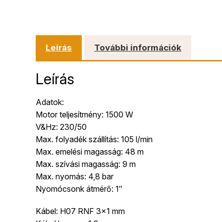
Leírás
További információk
Leírás
Adatok:
Motor teljesítmény: 1500 W
V&Hz: 230/50
Max. folyadék szállítás: 105 l/min
Max. emelési magasság: 48 m
Max. szívási magasság: 9 m
Max. nyomás: 4,8 bar
Nyomócsonk átmérő: 1″
Kábel: H07 RNF 3×1 mm