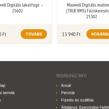
ell Digitális lakatfogó –
Maxwell Digitális multi
25602
(TRUE RMS) Fáziskeresés
25302
0
Ft
13 940
Ft
TOVÁBB
KOSÁRB
WEBÁRUHÁZ INFÓ
lap
Kosár
s termék
Pénztár
k
Fizetés és szállítás
Általános Szerződési Felté