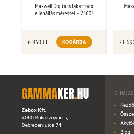
Maxwell Digitális lakatfogó
Maxw
ellenállás méréssel – 25605
6 960
Ft
21 69
KOSÁRBA
GAMMA
KER
.
HU
OLDALAK
Kezdő
Zebox Kft.
Össze
4060 Balmazújváros,
Akció
Debreceni utca 74.
Blog