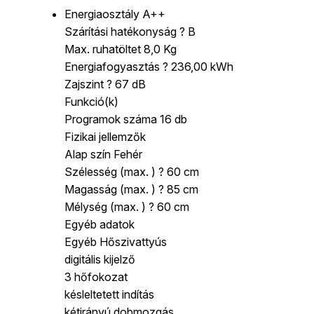
Energiaosztály A++
Szárítási hatékonyság ? B
Max. ruhatöltet 8,0 Kg
Energiafogyasztás ? 236,00 kWh
Zajszint ? 67 dB
Funkció(k)
Programok száma 16 db
Fizikai jellemzők
Alap szín Fehér
Szélesség (max. ) ? 60 cm
Magasság (max. ) ? 85 cm
Mélység (max. ) ? 60 cm
Egyéb adatok
Egyéb Hőszivattyús
digitális kijelző
3 hőfokozat
késleltetett indítás
kétirányú dobmozgás