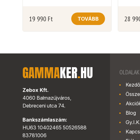
19 990
Ft
28 99
TOVÁBB
GAMMA
KER
.
HU
OLDALAK
Kezdő
Zebox Kft.
Össze
4060 Balmazújváros,
Akció
Debreceni utca 74.
Blog
Bankszámlaszám:
Gy.I.K
HU63 10402465 50526588
Kapcs
83781006