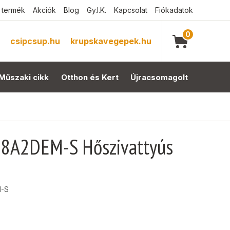
 termék
Akciók
Blog
Gy.I.K.
Kapcsolat
Fiókadatok
0
csipcsup.hu
krupskavegepek.hu
Műszaki cikk
Otthon és Kert
Újracsomagolt
H8A2DEM-S Hőszivattyús
-S