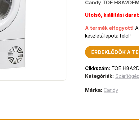
Candy TOE H8A2DEM-
Utolsó, kiállítási darab
A termék elfogyott!
A 
készletállapota felöl!
ÉRDEKLŐDÖK A TE
Cikkszám:
TOE H8A2
Kategóriák:
Szárítógé
Márka:
Candy