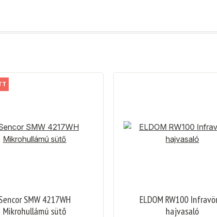
TT
Sencor SMW 4217WH
ELDOM RW100 Infravö
Mikrohullámú sütő
hajvasaló