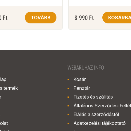
0
Ft
8 990
Ft
TOVÁBB
KOSÁRB
WEBÁRUHÁZ INFÓ
lap
Kosár
s termék
Pénztár
k
Fizetés és szállítás
Általános Szerződési Felté
.
Elállás a szerződéstől
olat
Adatkezelési tájékoztató