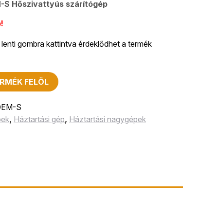
S Hőszivattyús szárítógép
!
lenti gombra kattintva érdeklődhet a termék
RMÉK FELÖL
DEM-S
pek
,
Háztartási gép
,
Háztartási nagygépek