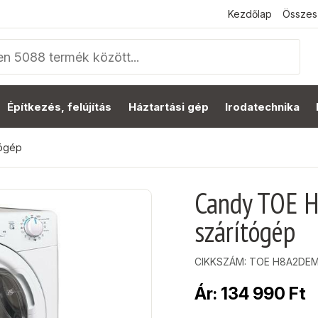
Kezdőlap
Összes
Építkezés, felújítás
Háztartási gép
Irodatechnika
tógép
Candy TOE 
szárítógép
CIKKSZÁM:
TOE H8A2DEM
Ár:
134 990
Ft