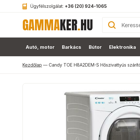
Ügyfélszolgálat:
+36 (20) 924-1065
GAMMA
KER
.
HU
Autó, motor
Barkács
Bútor
Elektronika
Kezdőlap
—
Candy TOE H8A2DEM-S Hőszivattyús szárí