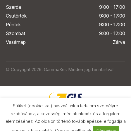
Szerda
9:00 - 17:00
Csütörtök
9:00 - 17:00
Péntek
9:00 - 17:00
Szombat
9:00 - 12:00
Vasárnap
Zárva
© Copyright 2026. GammaKer. Minden jog fenntartva!
Sütiket (cookie-kat) használunk a tartalom személyre
szabásához, a közösségi médiafunkciók és a forgalom
elemzéséhez. Az oldalon történő továbblépéssel elfogadja a
Árak és paraméterek összehasonlítása
az Árukeresőn
cookie-k használatát.
Cookie beállítások
Elfogadom