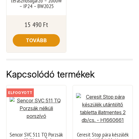
teraszhősugárzó – 2000W
– IP24 – BW2025
15 490
Ft
TOVÁBB
Kapcsolódó termékek
ELFOGYOTT
Sencor SVC 511 TQ Porzsák
Ceresit Stop pára készülék