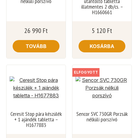
nélküli porszívó
utántöltő tabletta
illatmentes 2 db/cs. –
H1660661
26 990
Ft
5 120
Ft
TOVÁBB
KOSÁRBA
ELFOGYOTT
Ceresit Stop pára készülék
Sencor SVC 730GR Porzsák
+ 1 ajándék tabletta –
nélküli porszívó
H1677883