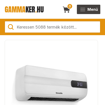
GAMMA
KER
.
HU
0
Menü