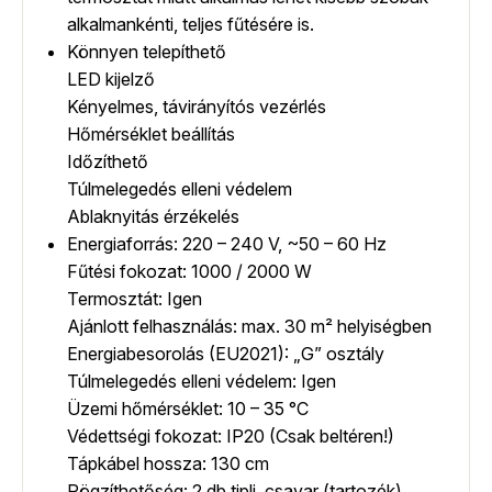
alkalmankénti, teljes fűtésére is.
Könnyen telepíthető
LED kijelző
Kényelmes, távirányítós vezérlés
Hőmérséklet beállítás
Időzíthető
Túlmelegedés elleni védelem
Ablaknyitás érzékelés
Energiaforrás: 220 – 240 V, ~50 – 60 Hz
Fűtési fokozat: 1000 / 2000 W
Termosztát: Igen
Ajánlott felhasználás: max. 30 m² helyiségben
Energiabesorolás (EU2021): „G” osztály
Túlmelegedés elleni védelem: Igen
Üzemi hőmérséklet: 10 – 35 °C
Védettségi fokozat: IP20 (Csak beltéren!)
Tápkábel hossza: 130 cm
Rögzíthetőség: 2 db tipli, csavar (tartozék)