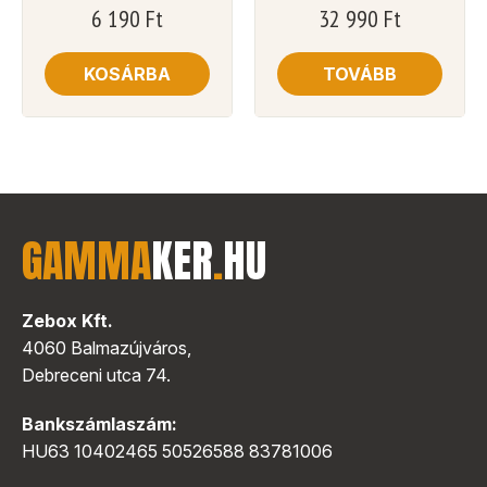
6 190
Ft
32 990
Ft
KOSÁRBA
TOVÁBB
GAMMA
KER
.
HU
Zebox Kft.
4060 Balmazújváros,
Debreceni utca 74.
Bankszámlaszám:
HU63 10402465 50526588 83781006