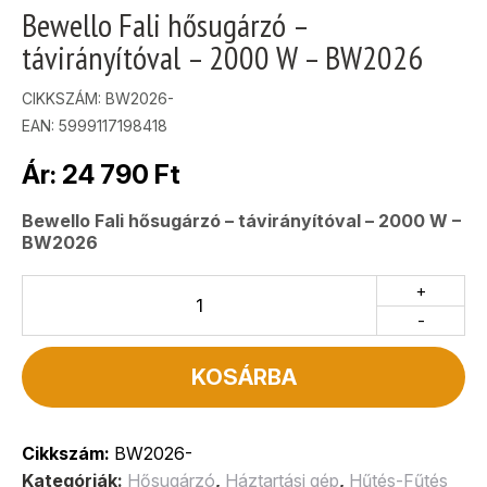
Bewello Fali hősugárzó –
távirányítóval – 2000 W – BW2026
CIKKSZÁM:
BW2026-
EAN: 5999117198418
Ár:
24 790
Ft
Bewello Fali hősugárzó – távirányítóval – 2000 W –
BW2026
+
-
KOSÁRBA
Cikkszám:
BW2026-
Kategóriák:
Hősugárzó
,
Háztartási gép
,
Hűtés-Fűtés