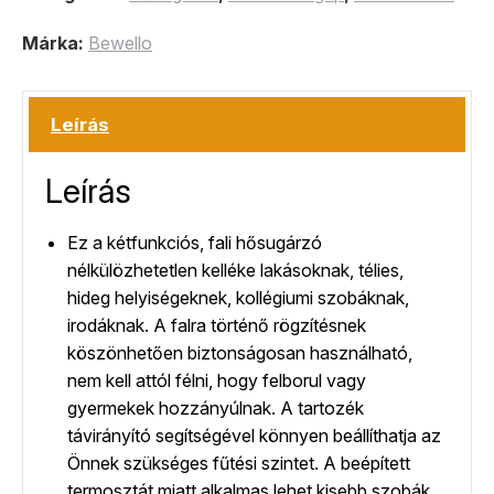
Márka:
Bewello
Leírás
Leírás
Ez a kétfunkciós, fali hősugárzó
nélkülözhetetlen kelléke lakásoknak, télies,
hideg helyiségeknek, kollégiumi szobáknak,
irodáknak. A falra történő rögzítésnek
köszönhetően biztonságosan használható,
nem kell attól félni, hogy felborul vagy
gyermekek hozzányúlnak. A tartozék
távirányító segítségével könnyen beállíthatja az
Önnek szükséges fűtési szintet. A beépített
termosztát miatt alkalmas lehet kisebb szobák