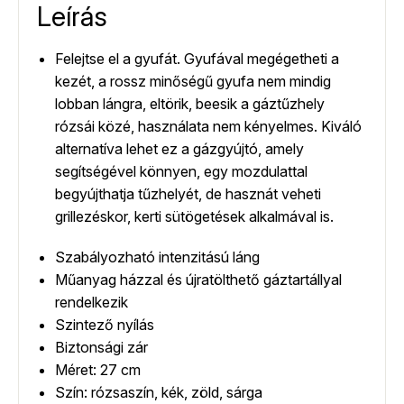
Leírás
Felejtse el a gyufát. Gyufával megégetheti a
kezét, a rossz minőségű gyufa nem mindig
lobban lángra, eltörik, beesik a gáztűzhely
rózsái közé, használata nem kényelmes. Kiváló
alternatíva lehet ez a gázgyújtó, amely
segítségével könnyen, egy mozdulattal
begyújthatja tűzhelyét, de hasznát veheti
grillezéskor, kerti sütögetések alkalmával is.
Szabályozható intenzitású láng
Műanyag házzal és újratölthető gáztartállyal
rendelkezik
Szintező nyílás
Biztonsági zár
Méret: 27 cm
Szín: rózsaszín, kék, zöld, sárga