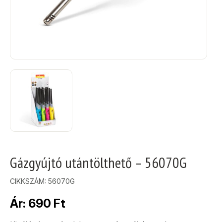
Gázgyújtó utántölthető – 56070G
CIKKSZÁM:
56070G
Ár:
690
Ft