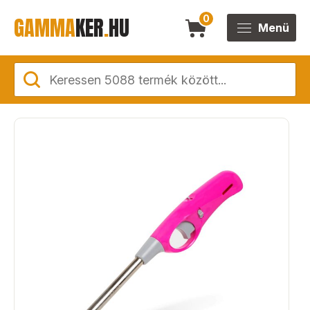
GAMMA
KER
.
HU
0
Menü