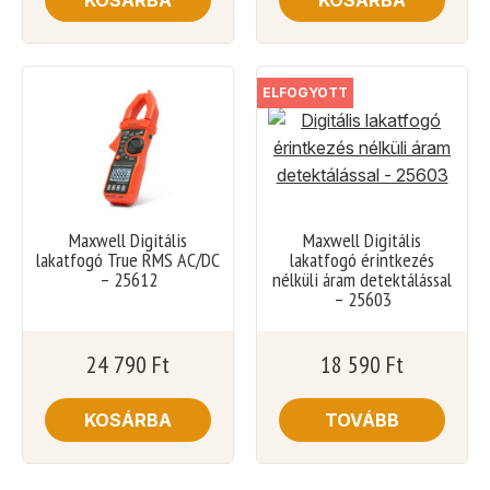
ELFOGYOTT
Maxwell Digitális
Maxwell Digitális
lakatfogó True RMS AC/DC
lakatfogó érintkezés
– 25612
nélküli áram detektálással
– 25603
24 790
Ft
18 590
Ft
KOSÁRBA
TOVÁBB