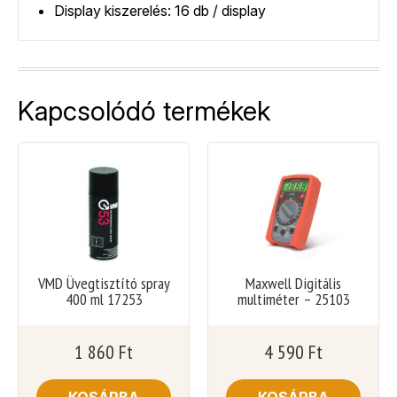
Display kiszerelés: 16 db / display
Kapcsolódó termékek
VMD Üvegtisztító spray
Maxwell Digitális
400 ml 17253
multiméter – 25103
1 860
Ft
4 590
Ft
KOSÁRBA
KOSÁRBA