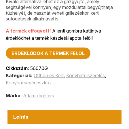
Kiváló alternatíva lehet ez a gázgyújtó, amely
segítségével könnyen, egy mozdulattal begyújthatja
tűzhelyét, de hasznát veheti grillezéskor, kerti
sütögetések alkalmával is.
A termék elfogyott!
A lenti gombra kattintva
érdeklődhet a termék készletállapota felöl!
ÉRDEKLŐDÖK A TERMÉK FELÖL
Cikkszám:
56070G
Kategóriák:
Otthon és Kert
,
Konyhafelszerelés
,
Konyhai segédeszköz
Márka:
Adamo lighters
Leírás