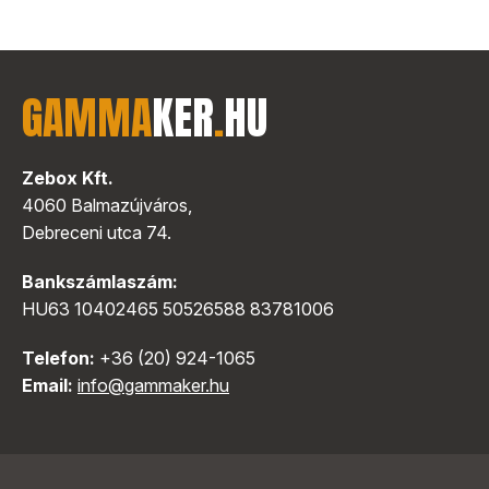
GAMMA
KER
.
HU
Zebox Kft.
4060 Balmazújváros,
Debreceni utca 74.
Bankszámlaszám:
HU63 10402465 50526588 83781006
Telefon:
+36 (20) 924-1065
Email:
info@gammaker.hu