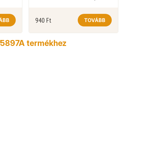
940
Ft
ÁBB
TOVÁBB
 55897A termékhez