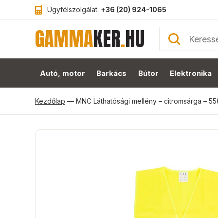
Ügyfélszolgálat:
+36 (20) 924-1065
GAMMA
KER
.
HU
Autó, motor
Barkács
Bútor
Elektronika
Kezdőlap
—
MNC Láthatósági mellény – citromsárga – 5