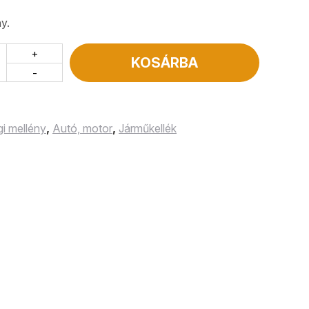
y.
+
KOSÁRBA
-
i mellény
,
Autó, motor
,
Járműkellék