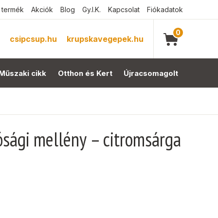
 termék
Akciók
Blog
Gy.I.K.
Kapcsolat
Fiókadatok
0
csipcsup.hu
krupskavegepek.hu
Műszaki cikk
Otthon és Kert
Újracsomagolt
sági mellény – citromsárga