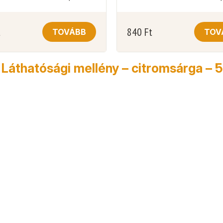
t
840
Ft
TOVÁBB
TOV
Láthatósági mellény – citromsárga –