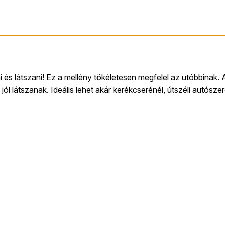
i és látszani! Ez a mellény tökéletesen megfelel az utóbbina
jól látszanak. Ideális lehet akár kerékcserénél, útszéli autósze