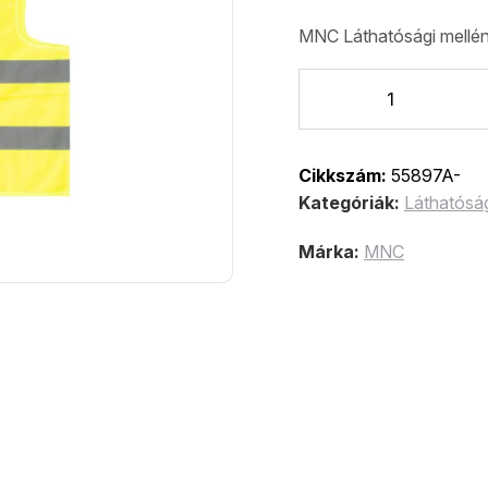
MNC Láthatósági mellén
Cikkszám:
55897A-
Kategóriák:
Láthatóság
Márka:
MNC