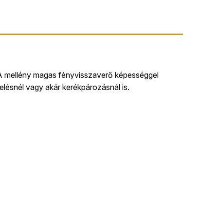
k. A mellény magas fényvisszaverő képességgel
relésnél vagy akár kerékpározásnál is.