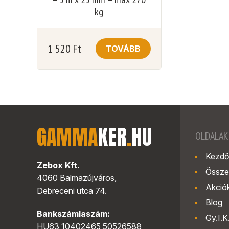
kg
1 520
Ft
TOVÁBB
GAMMA
KER
.
HU
OLDALAK
Kezdő
Zebox Kft.
Össze
4060 Balmazújváros,
Akció
Debreceni utca 74.
Blog
Bankszámlaszám:
Gy.I.K
HU63 10402465 50526588