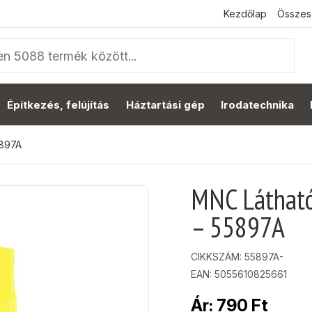
Kezdőlap
Összes
Építkezés, felújítás
Háztartási gép
Irodatechnika
5897A
MNC Látható
– 55897A
CIKKSZÁM:
55897A-
EAN: 5055610825661
Ár:
790
Ft