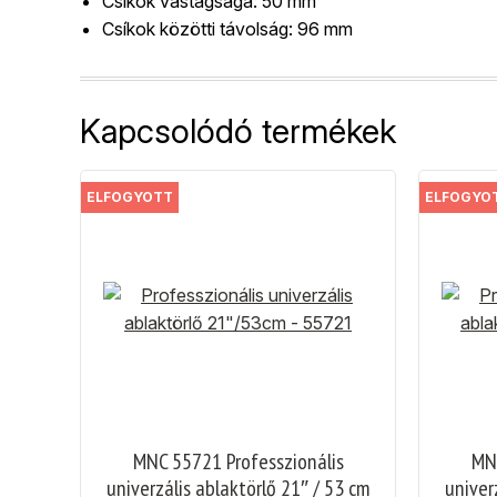
Csíkok vastagsága: 50 mm
Csíkok közötti távolság: 96 mm
Kapcsolódó termékek
ELFOGYOTT
ELFOGYO
MNC 55721 Professzionális
MNC
univerzális ablaktörlő 21″ / 53 cm
univer