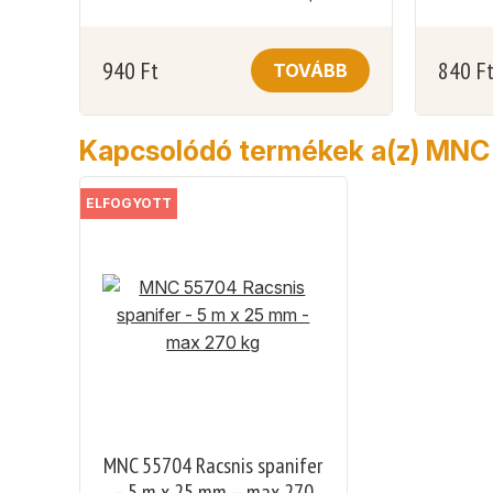
940
Ft
840
F
TOVÁBB
Kapcsolódó termékek a(z) MNC 
ELFOGYOTT
MNC 55704 Racsnis spanifer
– 5 m x 25 mm – max 270