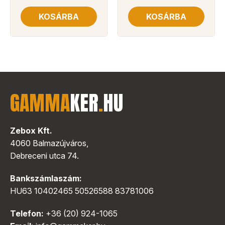
KOSÁRBA
KOSÁRBA
GAMMA
KER
.
HU
Zebox Kft.
4060 Balmazújváros,
Debreceni utca 74.
Bankszámlaszám:
HU63 10402465 50526588 83781006
Telefon:
+36 (20) 924-1065