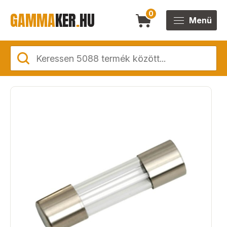
GAMMA
KER
.
HU
0
Menü