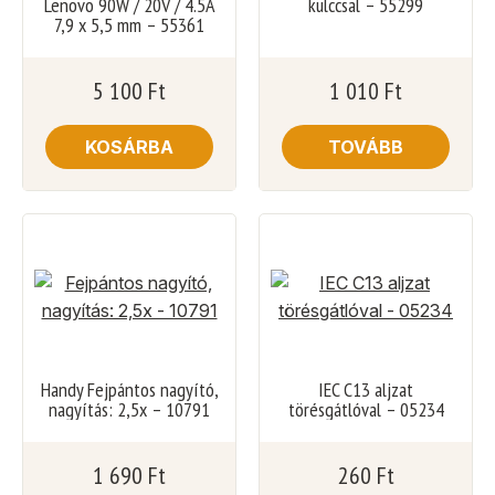
Lenovo 90W / 20V / 4.5A
kulccsal – 55299
7,9 x 5,5 mm – 55361
5 100
Ft
1 010
Ft
KOSÁRBA
TOVÁBB
Handy Fejpántos nagyító,
IEC C13 aljzat
nagyítás: 2,5x – 10791
törésgátlóval – 05234
1 690
Ft
260
Ft