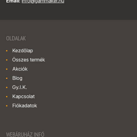
Email:
info@gammaker.hu
OLDALAK
Kezdőlap
Összes termék
Akciók
Blog
Gy.I.K.
Kapcsolat
Fiókadatok
WEBÁRUHÁZ INFÓ