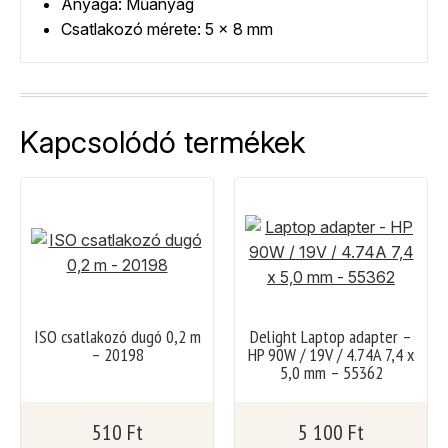
Anyaga: Műanyag
Csatlakozó mérete: 5 x 8 mm
Kapcsolódó termékek
ISO csatlakozó dugó 0,2 m
Delight Laptop adapter –
– 20198
HP 90W / 19V / 4.74A 7,4 x
5,0 mm – 55362
510
Ft
5 100
Ft