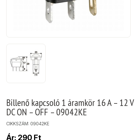
Billenő kapcsoló 1 áramkör 16 A – 12 V
DC ON – OFF – 09042KE
CIKKSZÁM:
09042KE
Ár:
290
Ft