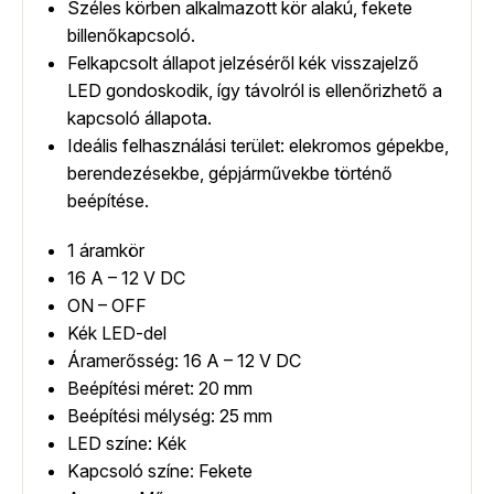
Széles körben alkalmazott kör alakú, fekete
billenőkapcsoló.
Felkapcsolt állapot jelzéséről kék visszajelző
LED gondoskodik, így távolról is ellenőrizhető a
kapcsoló állapota.
Ideális felhasználási terület: elekromos gépekbe,
berendezésekbe, gépjárművekbe történő
beépítése.
1 áramkör
16 A – 12 V DC
ON – OFF
Kék LED-del
Áramerősség: 16 A – 12 V DC
Beépítési méret: 20 mm
Beépítési mélység: 25 mm
LED színe: Kék
Kapcsoló színe: Fekete