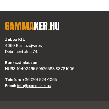
GAMMA
KER
.
HU
Zebox Kft.
4060 Balmazújváros,
Debreceni utca 74.
Bankszámlaszám:
HU63 10402465 50526588 83781006
Telefon:
+36 (20) 924-1065
Email:
info@gammaker.hu