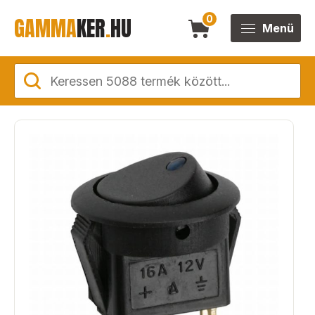
GAMMA
KER
.
HU
0
Menü