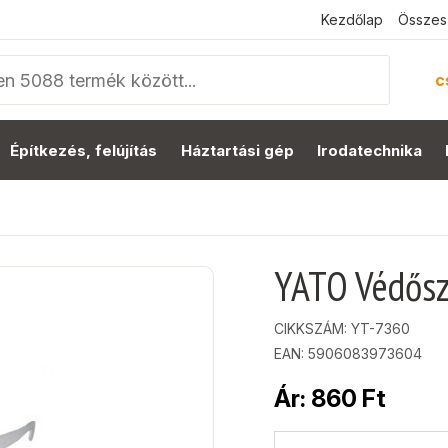
Kezdőlap
Összes
c
Építkezés, felújítás
Háztartási gép
Irodatechnika
YATO Védősz
CIKKSZÁM:
YT-7360
EAN: 5906083973604
Ár:
860
Ft