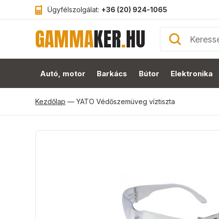
Ügyfélszolgálat:
+36 (20) 924-1065
GAMMA
KER
.
HU
Autó, motor
Barkács
Bútor
Elektronika
Kezdőlap
—
YATO Védőszemüveg víztiszta