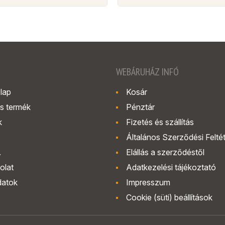
WEBÁRUHÁZ INFÓ
lap
Kosár
s termék
Pénztár
k
Fizetés és szállítás
Általános Szerződési Felté
.
Elállás a szerződéstől
olat
Adatkezelési tájékoztató
datok
Impresszum
Cookie (süti) beállítások