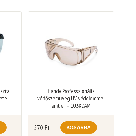
iszta
Handy Professzionális
ete
védőszemüveg UV védelemmel
amber – 10382AM
570
Ft
A
KOSÁRBA