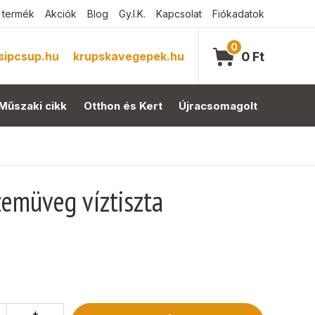
 termék
Akciók
Blog
Gy.I.K.
Kapcsolat
Fiókadatok
0
sipcsup.hu
krupskavegepek.hu
0
Ft
Műszaki cikk
Otthon és Kert
Újracsomagolt
emüveg víztiszta
+