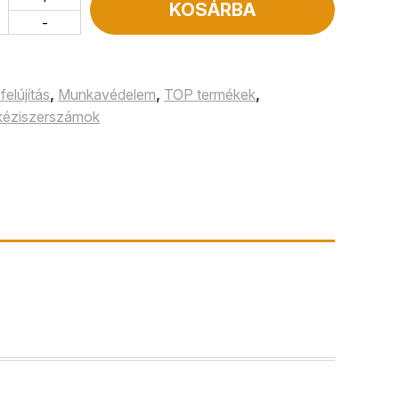
KOSÁRBA
-
felújítás
,
Munkavédelem
,
TOP termékek
,
éziszerszámok