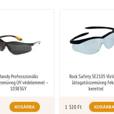
Handy Professzionális
Rock Safety SE2105 Vízt
zemüveg UV védelemmel –
látogatószemüveg fek
10383GY
kerettel
t
1 320
Ft
KOSÁRBA
KOSÁRB