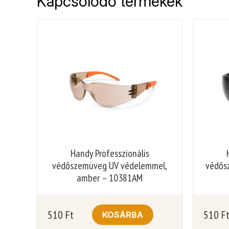
Kapcsolódó termékek
Handy Professzionális
védőszemüveg UV védelemmel,
védős
amber – 10381AM
510
Ft
510
F
KOSÁRBA