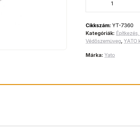
Cikkszám:
YT-7360
Kategóriák:
Építkezés, 
Védőszemüveg
,
YATO k
Márka:
Yato