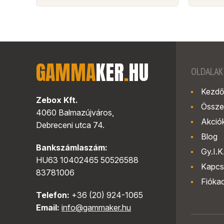
GAMMA
KER
.
HU
OLDALAK
Kezdő
Zebox Kft.
Össze
4060 Balmazújváros,
Akció
Debreceni utca 74.
Blog
Bankszámlaszám:
Gy.I.K
HU63 10402465 50526588
Kapcs
83781006
Fióka
Telefon:
+36 (20) 924-1065
Email:
info@gammaker.hu