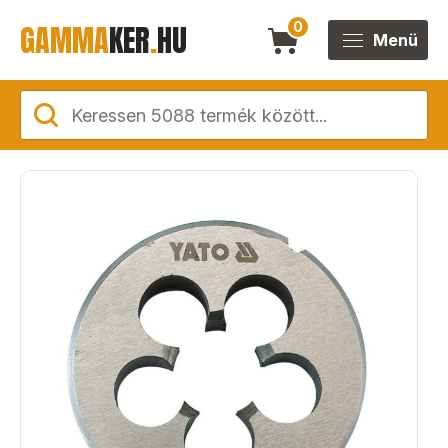
GAMMA
KER
.
HU
0
Menü