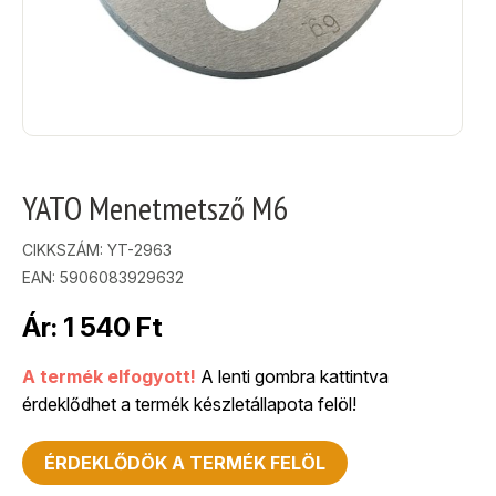
YATO Menetmetsző M6
CIKKSZÁM:
YT-2963
EAN: 5906083929632
Ár:
1 540
Ft
A termék elfogyott!
A lenti gombra kattintva
érdeklődhet a termék készletállapota felöl!
ÉRDEKLŐDÖK A TERMÉK FELÖL