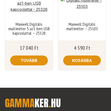
Maxwell Digitális
Maxwell Digitális
multiméter 5 az1-ben USB
multiméter – 25103
kapcsolattal – 25328
17 040
Ft
4 590
Ft
TOVÁBB
KOSÁRBA
GAMMA
KER
.
HU