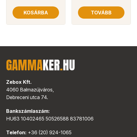
KOSÁRBA
TOVÁBB
GAMMA
KER
.
HU
Zebox Kft.
4060 Balmazújváros,
Debreceni utca 74.
Bankszámlaszám:
HU63 10402465 50526588 83781006
Telefon:
+36 (20) 924-1065