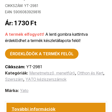
CIKKSZÁM:
YT-2981
EAN: 5906083929816
Ár:
1 730
Ft
A termék elfogyott!
A lenti gombra kattintva
érdeklődhet a termék készletállapota felöl!
ÉRDEKLŐDÖK A TERMÉK FELÖL
Cikkszám:
YT-2981
Kategóriák:
Menetmetsző, menetfúró
,
Otthon és Kert
,
Szerszám
,
YATO kéziszerszámok
Márka:
Yato
További információk