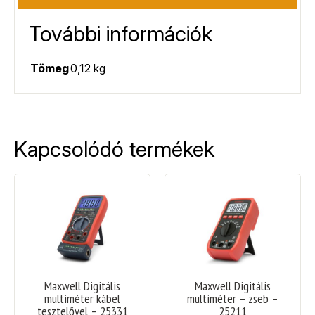
További információk
Tömeg
0,12 kg
Kapcsolódó termékek
Maxwell Digitális
Maxwell Digitális
multiméter kábel
multiméter – zseb –
tesztelővel – 25331
25211