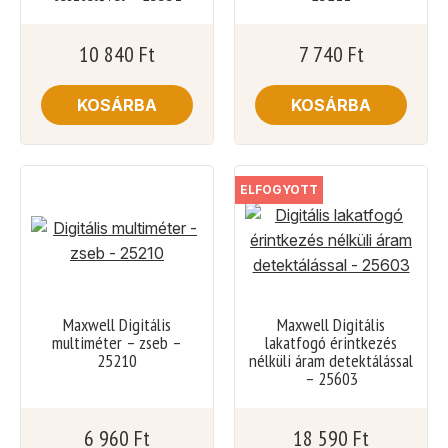
10 840
Ft
7 740
Ft
KOSÁRBA
KOSÁRBA
ELFOGYOTT
Maxwell Digitális
Maxwell Digitális
multiméter – zseb –
lakatfogó érintkezés
25210
nélküli áram detektálással
– 25603
6 960
Ft
18 590
Ft