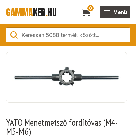
GAMMA
KER
.
HU
0
Menü
YATO Menetmetsző fordítóvas (M4-
M5-M6)