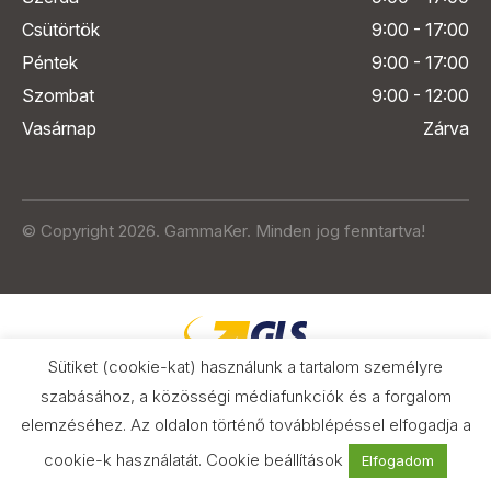
Csütörtök
9:00 - 17:00
Péntek
9:00 - 17:00
Szombat
9:00 - 12:00
Vasárnap
Zárva
© Copyright 2026. GammaKer. Minden jog fenntartva!
Sütiket (cookie-kat) használunk a tartalom személyre
szabásához, a közösségi médiafunkciók és a forgalom
elemzéséhez. Az oldalon történő továbblépéssel elfogadja a
Árak és paraméterek összehasonlítása
az Árukeresőn
cookie-k használatát.
Cookie beállítások
Elfogadom