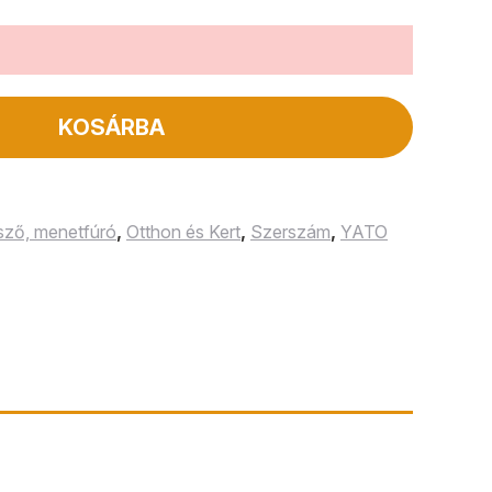
KOSÁRBA
ző, menetfúró
,
Otthon és Kert
,
Szerszám
,
YATO