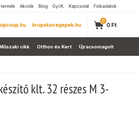
 termék
Akciók
Blog
Gy.I.K.
Kapcsolat
Fiókadatok
0
sipcsup.hu
krupskavegepek.hu
0
Ft
Műszaki cikk
Otthon és Kert
Újracsomagolt
szítő klt. 32 részes M 3-