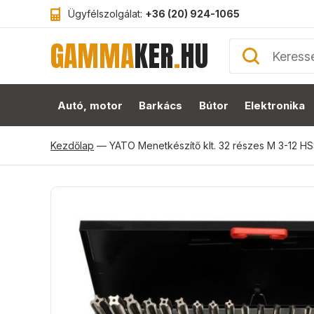
Ügyfélszolgálat:
+36 (20) 924-1065
GAMMA
KER
.
HU
Autó, motor
Barkács
Bútor
Elektronika
Kezdőlap
—
YATO Menetkészítő klt. 32 részes M 3-12 H