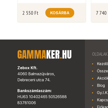
2 550
Ft
7 740
KOSÁRBA
GAMMA
KER
.
HU
OLDALAK
Kezdő
Zebox Kft.
Össze
4060 Balmazújváros,
Akció
Debreceni utca 74.
Blog
Bankszámlaszám:
Gy.I.K
HU63 10402465 50526588
Kapcs
83781006
Fióka