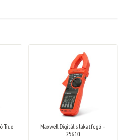
gó True
Maxwell Digitális lakatfogó –
25610