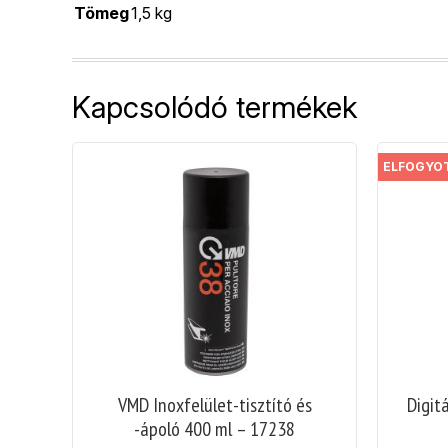
Tömeg
1,5 kg
Kapcsolódó termékek
ELFOGYO
VMD Inoxfelület-tisztító és
Digit
-ápoló 400 ml – 17238