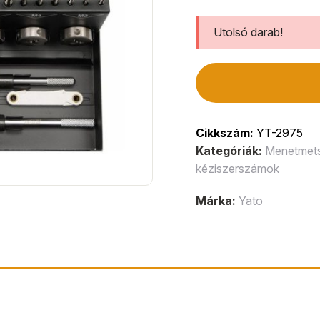
Utolsó darab!
Cikkszám:
YT-2975
Kategóriák:
Menetmets
kéziszerszámok
Márka:
Yato