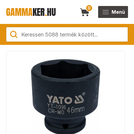
GAMMA
KER
.
HU
0
Menü