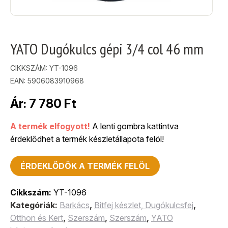
YATO Dugókulcs gépi 3/4 col 46 mm
CIKKSZÁM:
YT-1096
EAN: 5906083910968
Ár:
7 780
Ft
A termék elfogyott!
A lenti gombra kattintva
érdeklődhet a termék készletállapota felöl!
ÉRDEKLŐDÖK A TERMÉK FELÖL
Cikkszám:
YT-1096
Kategóriák:
Barkács
,
Bitfej készlet, Dugókulcsfej
,
Otthon és Kert
,
Szerszám
,
Szerszám
,
YATO