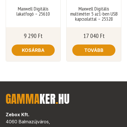
Maxwell Digitális
Maxwell Digitális
lakatfogó – 25610
multiméter 5 az1-ben USB
kapcsolattal – 25328
9 290
Ft
17 040
Ft
KOSÁRBA
TOVÁBB
GAMMA
KER
.
HU
Zebox Kft.
4060 Balmazújváros,