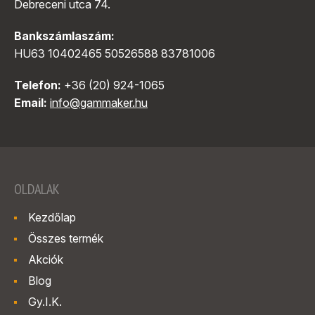
Debreceni utca 74.
Bankszámlaszám:
HU63 10402465 50526588 83781006
Telefon:
+36 (20) 924-1065
Email:
info@gammaker.hu
OLDALAK
Kezdőlap
Összes termék
Akciók
Blog
Gy.I.K.