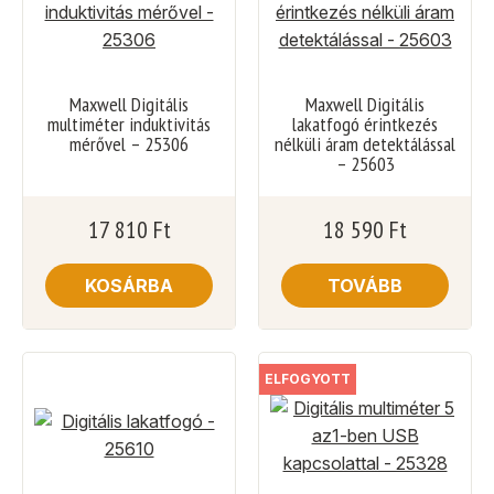
Maxwell Digitális
Maxwell Digitális
multiméter induktivitás
lakatfogó érintkezés
mérővel – 25306
nélküli áram detektálással
– 25603
17 810
Ft
18 590
Ft
KOSÁRBA
TOVÁBB
ELFOGYOTT