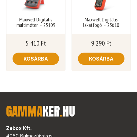
Maxwell Digitális
Maxwell Digitális
multiméter – 25109
lakatfogó – 25610
5 410
Ft
9 290
Ft
KOSÁRBA
KOSÁRBA
GAMMA
KER
.
HU
Zebox Kft.
4060 Balmazújváros,