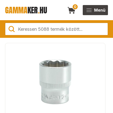
GAMMA
KER
.
HU
0
Menü