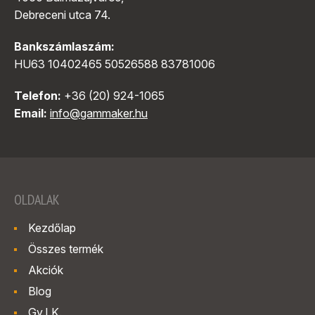
Debreceni utca 74.
Bankszámlaszám:
HU63 10402465 50526588 83781006
Telefon:
+36 (20) 924-1065
Email:
info@gammaker.hu
OLDALAK
Kezdőlap
Összes termék
Akciók
Blog
Gy.I.K.