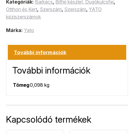
Kategóriák:
Barkács
,
Bitfej készlet, Dugókulcsfej
,
Otthon és Kert
,
Szerszám
,
Szerszám
,
YATO
kéziszerszámok
Márka:
Yato
További információk
További információk
Tömeg
0,098 kg
Kapcsolódó termékek