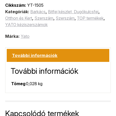
Cikkszám:
YT-1505
Kategóriák:
Barkács
,
Bitfej készlet, Dugókulcsfej
,
Otthon és Kert
,
Szerszám
,
Szerszám
,
TOP termékek
,
YATO kéziszerszámok
Márka:
Yato
További információk
További információk
Tömeg
0,028 kg
Kapcsolódó termékek