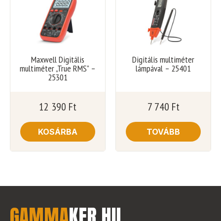
Maxwell Digitális
Digitális multiméter
multiméter „True RMS” –
lámpával – 25401
25301
12 390
Ft
7 740
Ft
KOSÁRBA
TOVÁBB
GAMMA
KER
.
HU