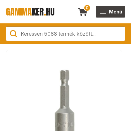
GAMMA
KER
.
HU
0
Menü