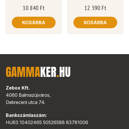
10 840
Ft
12 390
Ft
KOSÁRBA
KOSÁRBA
GAMMA
KER
.
HU
Zebox Kft.
4060 Balmazújváros,
Debreceni utca 74.
Bankszámlaszám:
HU63 10402465 50526588 83781006