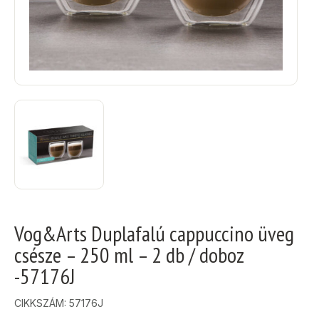
Vog&Arts Duplafalú cappuccino üveg
csésze – 250 ml – 2 db / doboz
-57176J
CIKKSZÁM:
57176J