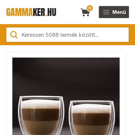
GAMMA
KER
.
HU
0
Menü