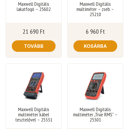
Maxwell Digitális
Maxwell Digitális
lakatfogó – 25602
multiméter – zseb –
25210
21 690
Ft
6 960
Ft
TOVÁBB
KOSÁRBA
Maxwell Digitális
Maxwell Digitális
multiméter kábel
multiméter „True RMS” –
tesztelővel – 25331
25301