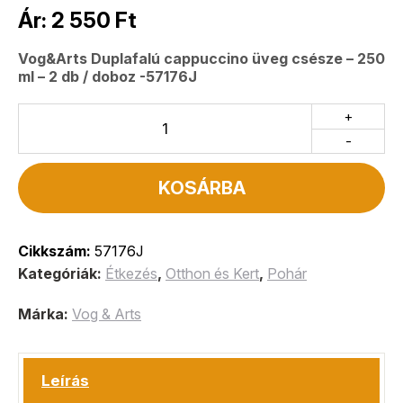
Ár:
2 550
Ft
Vog&Arts Duplafalú cappuccino üveg csésze – 250
ml – 2 db / doboz -57176J
+
-
KOSÁRBA
Cikkszám:
57176J
Kategóriák:
Étkezés
,
Otthon és Kert
,
Pohár
Márka:
Vog & Arts
Leírás