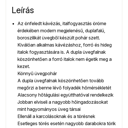
Leírás
Az önfeledt kávézás, italfogyasztás öröme
érdekében modern megjelenésű, duplafalú,
boroszilikát üvegből készült pohár szett.
Kiválóan alkalmas kávézáshoz, forró és hideg
italok fogyasztására is. A dupla üvegfalnak
köszönhetően a forró italok nem égetik meg a
kezet.
Könnyű üvegpohár
A dupla üvegfalnak köszönhetően tovább
megőrzi a benne lévő folyadék hőmérsékletét
Alacsony hőtágulási együtthatóval rendelkezik
Jobban elviseli a nagyobb hőingadozásokat
mint hagyományos üveg társai
Ellenáll a karcolásoknak és a törésnek
Esetleges törés esetén nagyobb darabokra törik