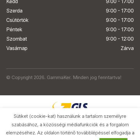
Kedd
9:00 - 17:00
Szerda
9:00 - 17:00
Csütörtök
9:00 - 17:00
Péntek
9:00 - 17:00
Szombat
9:00 - 12:00
Vasárnap
Zárva
© Copyright 2026. GammaKer. Minden jog fenntartva!
Sütiket (cookie-kat) használunk a tartalom személyre
szabásához, a közösségi médiafunkciók és a forgalom
elemzéséhez. Az oldalon történő továbblépéssel elfogadja a
Árak és paraméterek összehasonlítása
az Árukeresőn