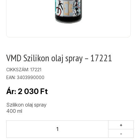
VMD Szilikon olaj spray – 17221
CIKKSZÁM:
17221
EAN: 3403990000
Ár:
2 030
Ft
Szilikon olaj spray
400 ml
+
-