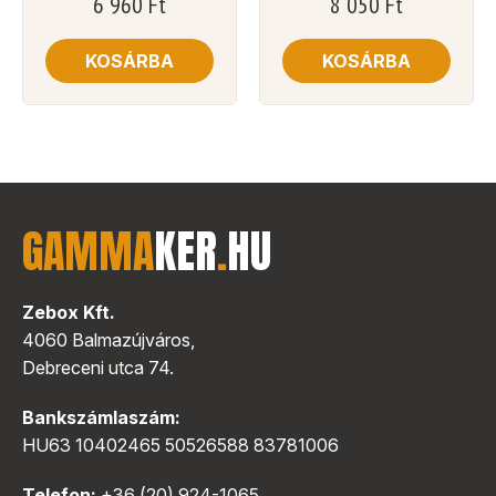
6 960
Ft
8 050
Ft
KOSÁRBA
KOSÁRBA
GAMMA
KER
.
HU
Zebox Kft.
4060 Balmazújváros,
Debreceni utca 74.
Bankszámlaszám:
HU63 10402465 50526588 83781006
Telefon:
+36 (20) 924-1065