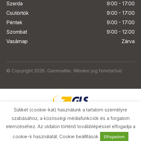
Szerda
9:00 - 17:00
Csütörtök
9:00 - 17:00
Péntek
9:00 - 17:00
Szombat
9:00 - 12:00
Vasárnap
Zárva
© Copyright 2026. GammaKer. Minden jog fenntartva!
Sütiket (cookie-kat) használunk a tartalom személyre
szabásához, a közösségi médiafunkciók és a forgalom
elemzéséhez. Az oldalon történő továbblépéssel elfogadja a
Árak és paraméterek összehasonlítása
az Árukeresőn
cookie-k használatát.
Cookie beállítások
Elfogadom