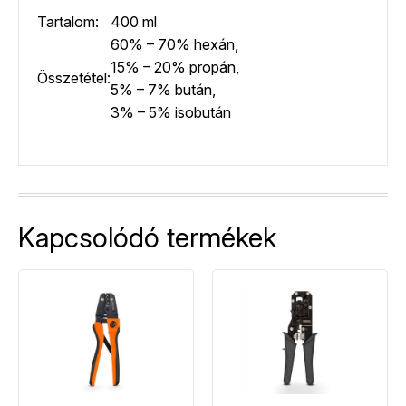
Tartalom:
400 ml
60% – 70% hexán,
15% – 20% propán,
Összetétel:
5% – 7% bután,
3% – 5% isobután
Kapcsolódó termékek