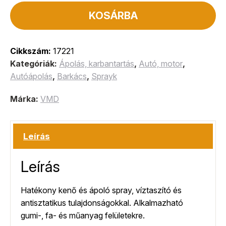
KOSÁRBA
Cikkszám:
17221
Kategóriák:
Ápolás, karbantartás
,
Autó, motor
,
Autóápolás
,
Barkács
,
Sprayk
Márka:
VMD
Leírás
Leírás
Hatékony kenő és ápoló spray, víztaszító és
antisztatikus tulajdonságokkal. Alkalmazható
gumi-, fa- és műanyag felületekre.