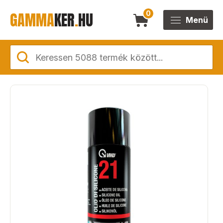
GAMMA
KER
.
HU
0
Menü