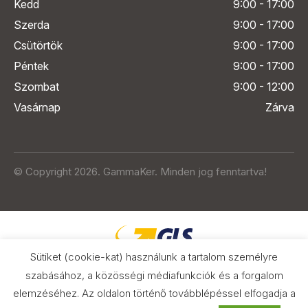
Kedd
9:00 - 17:00
Szerda
9:00 - 17:00
Csütörtök
9:00 - 17:00
Péntek
9:00 - 17:00
Szombat
9:00 - 12:00
Vasárnap
Zárva
© Copyright 2026. GammaKer. Minden jog fenntartva!
Sütiket (cookie-kat) használunk a tartalom személyre
szabásához, a közösségi médiafunkciók és a forgalom
elemzéséhez. Az oldalon történő továbblépéssel elfogadja a
Árak és paraméterek összehasonlítása