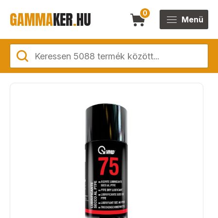
GAMMA
KER
.
HU
0
Menü