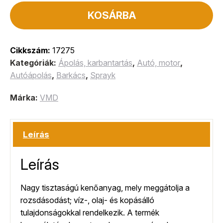
KOSÁRBA
Cikkszám:
17275
Kategóriák:
Ápolás, karbantartás
,
Autó, motor
,
Autóápolás
,
Barkács
,
Sprayk
Márka:
VMD
Leírás
Leírás
Nagy tisztaságú kenőanyag, mely meggátolja a
rozsdásodást; víz-, olaj- és kopásálló
tulajdonságokkal rendelkezik. A termék