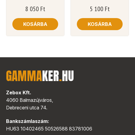
8 050
Ft
5 100
Ft
KOSÁRBA
KOSÁRBA
GAMMA
KER
.
HU
Zebox Kft.
4060 Balmazújváros,
Debreceni utca 74.
Bankszámlaszám:
HU63 10402465 50526588 83781006