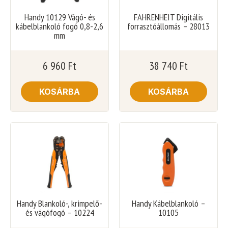
Handy 10129 Vágó- és
FAHRENHEIT Digitális
kábelblankoló fogó 0,8-2,6
forrasztóállomás – 28013
mm
6 960
Ft
38 740
Ft
KOSÁRBA
KOSÁRBA
Handy Blankoló-, krimpelő-
Handy Kábelblankoló –
és vágófogó – 10224
10105