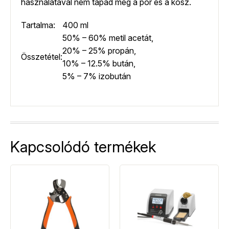
használatával nem tapad meg a por és a kosz.
Tartalma:
400 ml
50% – 60% metil acetát,
20% – 25% propán,
Összetétel:
10% – 12.5% bután,
5% – 7% izobután
Kapcsolódó termékek